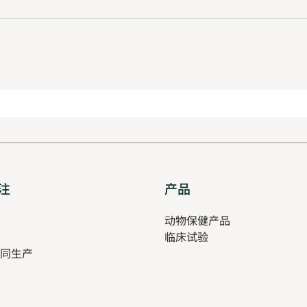
注
Opens
产品
Opens
in
in
pens
动物保健产品
new
new
临床试验
tab
tab
同生产
ew
ab