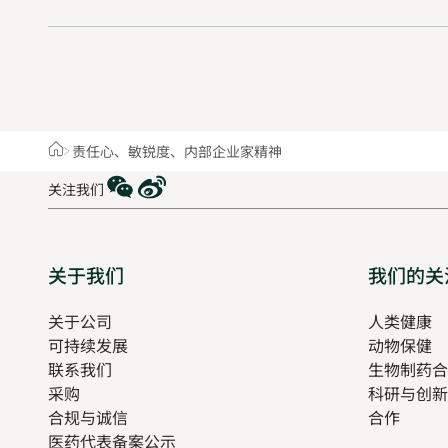
Home
责任心、敏锐度、内部企业家精神
WeChat
Weibo
关注我们
Sitemap
关于我们
我们的关
关于公司
人类健康
O
可持续发展
动物保健
in
联系我们
生物制药合
n
采购
科研与创新
t
合规与诚信
合作
医药代表备案公示
Opens