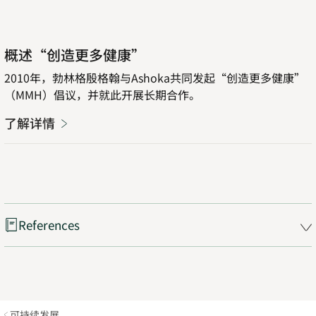
了
Opens
概述“创造更多健康”
解
in
详
new
2010年，勃林格殷格翰与Ashoka共同发起“创造更多健康”
情
tab
（MMH）倡议，并就此开展长期合作。
了解详情
Opens
in
new
tab
References
可持续发展