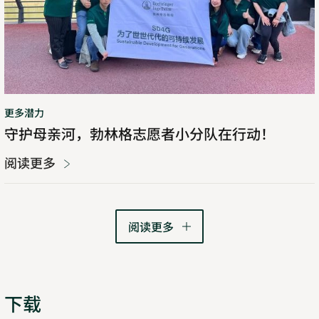
志
愿
者
小
分
队
在
更多潜力
行
守护母亲河，勃林格志愿者小分队在行动！
动！
阅读更多
阅读更多
下载