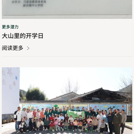
更多潜力
大山里的开学日
阅读更多
云
南
腾
冲，
爱
心
接
力！
勃