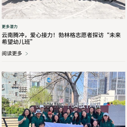
林
格
志
愿
更多潜力
者
云南腾冲，爱心接力！勃林格志愿者探访“未来
探
希望幼儿班”
访
“未
阅读更多
来
希
望
守
幼
护
儿
母
班”
亲
河，
勃
林
格