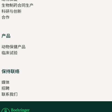
生物制药合同生产
new
科研与创新
tab
合作
Opens
产品
in
动物保健产品
new
临床试验
tab
保持联络
媒体
招聘
Opens
联系我们
in
Opens
new
in
tab
new
tab