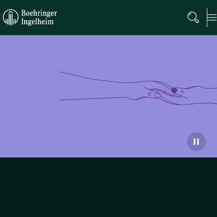
Boehringer
Ingelheim
2025年报杂志
在这个快速变化的世界中，我们致力于在人类与动物健
康、科学与创新之间建立有意义的连接。请探索我们的
《2025年报杂志》，了解我们如何将长期承诺转化为持久
影响。
了解更多