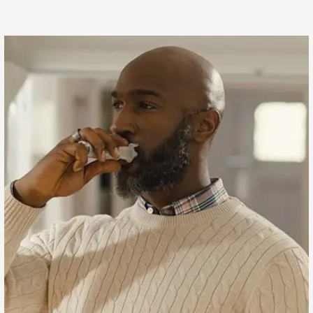
找
到
适
合
您
的
吸
入
器