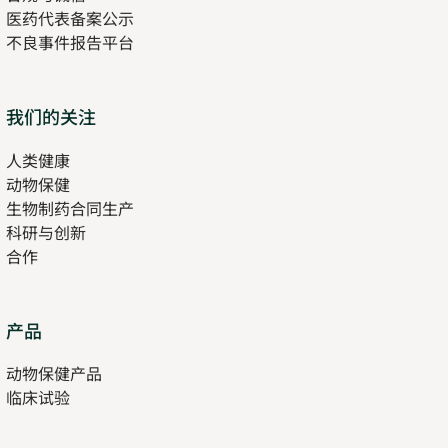
医药代表备案公示
Opens
不良事件报告平台
in
new
tab
Opens
我们的关注
in
人类健康
Opens
new
动物保健
in
tab
生物制药合同生产
new
科研与创新
tab
合作
Opens
产品
in
动物保健产品
new
临床试验
tab