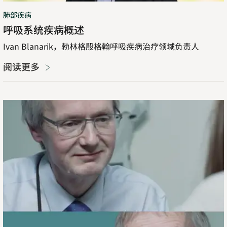
肺部疾病
呼吸系统疾病概述
Ivan Blanarik，勃林格殷格翰呼吸疾病治疗领域负责人
阅读更多
对
系
统
性
硬
化
症
的
专
家