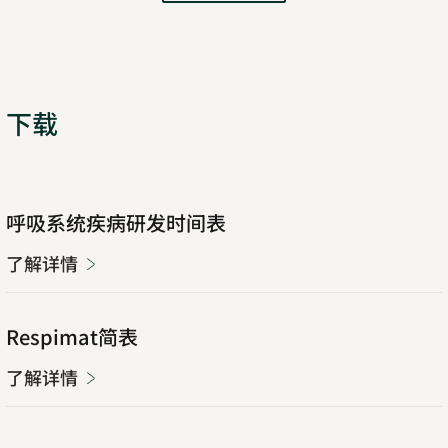
下载
了
Opens
呼吸系统疾病研发时间表
解
in
详
new
了解详情
Opens
情
tab
in
new
了
Opens
Respimat简表
tab
解
in
详
new
了解详情
Opens
情
tab
in
new