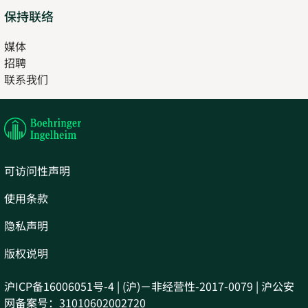
保持联络
媒体
招聘
Opens
联系我们
in
Opens
new
in
tab
new
tab
可访问性声明
使用条款
隐私声明
版权说明
沪ICP备16006051号-4 | (沪)－非经营性-2017-0079 | 沪公安
网备案号：31010602002720