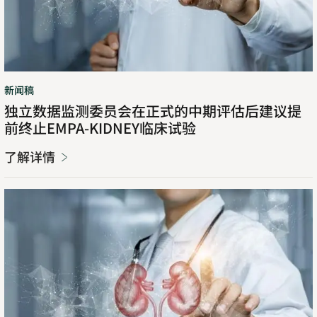
新闻稿
独立数据监测委员会在正式的中期评估后建议提
前终止EMPA-KIDNEY临床试验
了解详情
Opens
in
new
了
Opens
tab
解
in
详
new
情
tab