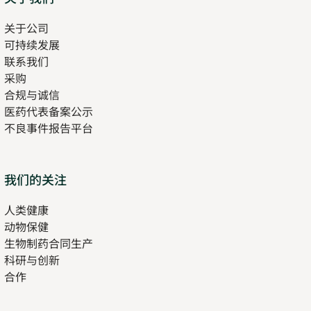
关于公司
可持续发展
联系我们
采购
合规与诚信
医药代表备案公示
Opens
不良事件报告平台
in
new
tab
Opens
我们的关注
in
人类健康
Opens
new
动物保健
in
tab
生物制药合同生产
new
科研与创新
tab
合作