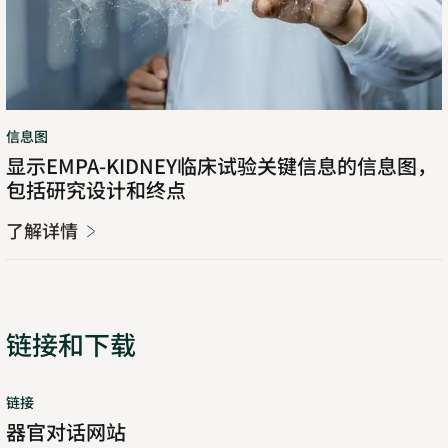
信息图
显示EMPA-KIDNEY临床试验关键信息的信息图，
包括研究设计和终点
了解详情
Opens
in
new
tab
链接和下载
了
Opens
链接
解
in
器官对话网站
详
new