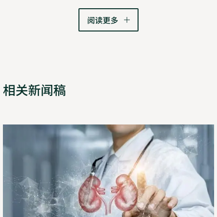
阅读更多
相关新闻稿
了
Opens
解
in
详
new
情
tab