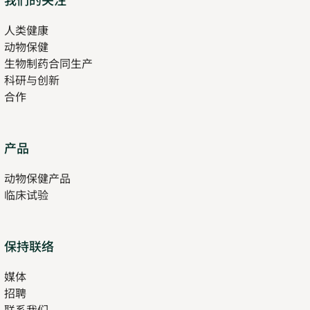
in
人类健康
Opens
new
动物保健
in
tab
生物制药合同生产
new
科研与创新
tab
合作
Opens
产品
in
动物保健产品
new
临床试验
tab
保持联络
媒体
招聘
Opens
联系我们
in
Opens