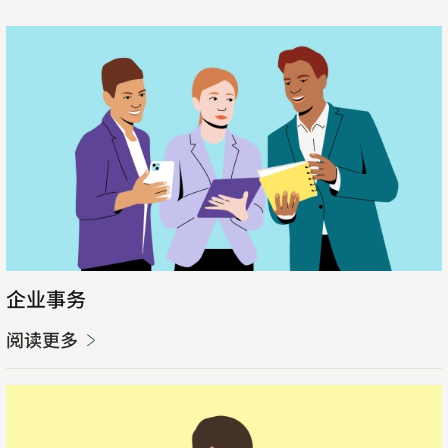
阅
读
更
多
企业事务
阅读更多
阅
读
更