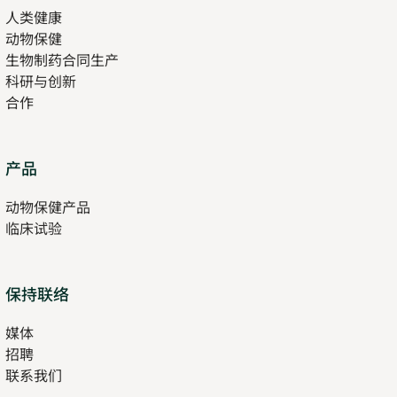
人类健康
Opens
new
动物保健
in
tab
生物制药合同生产
new
科研与创新
tab
合作
Opens
产品
in
动物保健产品
new
临床试验
tab
保持联络
媒体
招聘
Opens
联系我们
in
Opens
new
in