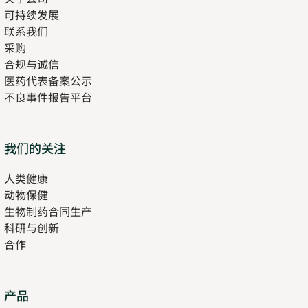
可持续发展
联系我们
采购
合规与诚信
医药代表备案公示
Opens
不良事件报告平台
in
new
tab
Opens
我们的关注
in
人类健康
Opens
new
动物保健
in
tab
生物制药合同生产
new
科研与创新
tab
合作
Opens
产品