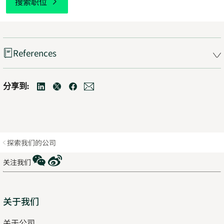
搜索职位
References
分享到:
linkedin
Opens
twitter
Opens
facebook
Opens
mail
Opens
in
in
in
in
new
new
new
new
tab
tab
tab
tab
探索我们的公司
WeChat
Weibo
关注我们
Sitemap
关于我们
关于公司