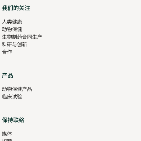
Opens
我们的关注
in
人类健康
Opens
new
动物保健
in
tab
生物制药合同生产
new
科研与创新
tab
合作
Opens
产品
in
动物保健产品
new
临床试验
tab
保持联络
媒体
招聘
Opens