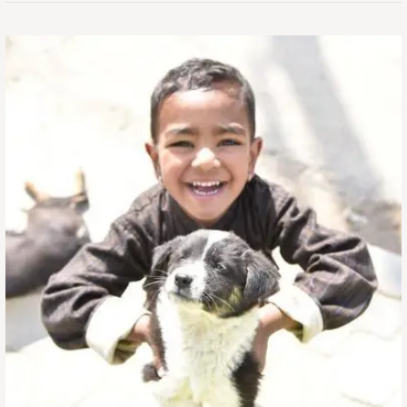
信
息
中
心：
持
续
抗
击
狂
犬
病