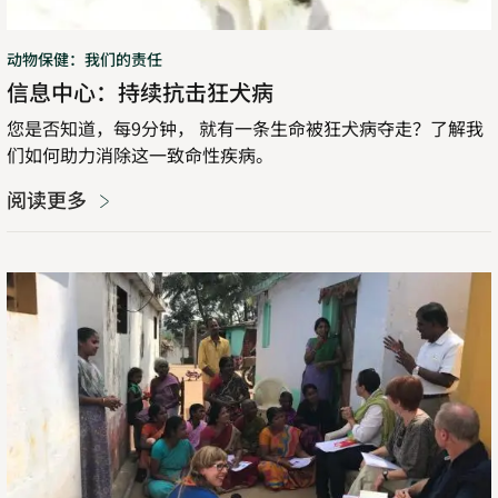
动物保健：我们的责任
信息中心：持续抗击狂犬病
您是否知道，每9分钟， 就有一条生命被狂犬病夺走？了解我
们如何助力消除这一致命性疾病。
阅读更多
借
助
动
物
保
健
创
造
更