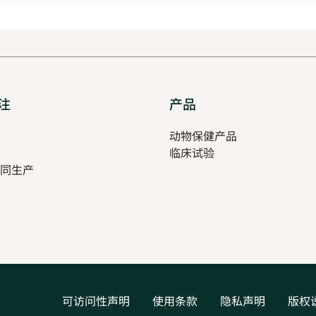
注
Opens
产品
Opens
in
in
pens
动物保健产品
new
new
临床试验
tab
tab
同生产
ew
ab
可访问性声明
使用条款
隐私声明
版权