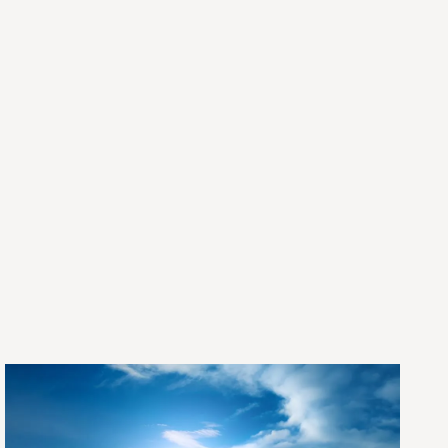
跨
边
界
研