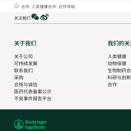
Home
合作
人类健康合作
合作领域
WeChat
Weibo
关注我们
Sitemap
关于我们
我们的关
关于公司
人类健康
O
可持续发展
动物保健
in
联系我们
生物制药合
n
采购
科研与创新
t
合规与诚信
合作
医药代表备案公示
Opens
不良事件报告平台
in
new
tab