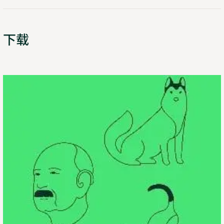
下载
了
Opens
解
in
详
new
情
tab