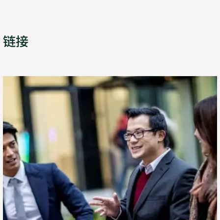
链接
了
解
详
情