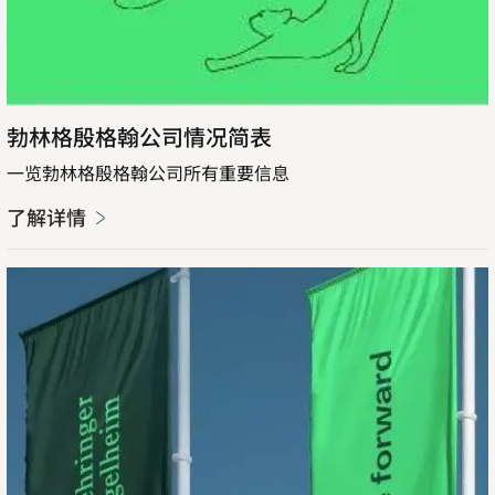
勃林格殷格翰公司情况简表
一览勃林格殷格翰公司所有重要信息
了解详情
Opens
in
new
了
Opens
tab
解
in
详
new
情
tab