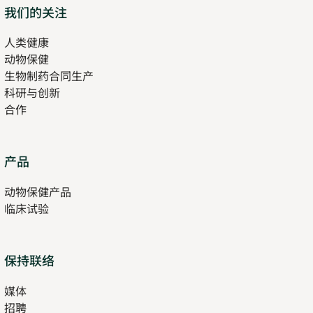
Opens
我们的关注
in
人类健康
Opens
new
动物保健
in
tab
生物制药合同生产
new
科研与创新
tab
合作
Opens
产品
in
动物保健产品
new
临床试验
tab
保持联络
媒体
招聘
Opens