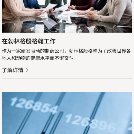
在勃林格殷格翰工作
作为一家研发驱动的制药公司，勃林格殷格翰为了改善世界各
地人和动物的健康水平而不懈奋斗。
了解详情
了
Opens
解
in
详
new
情
tab