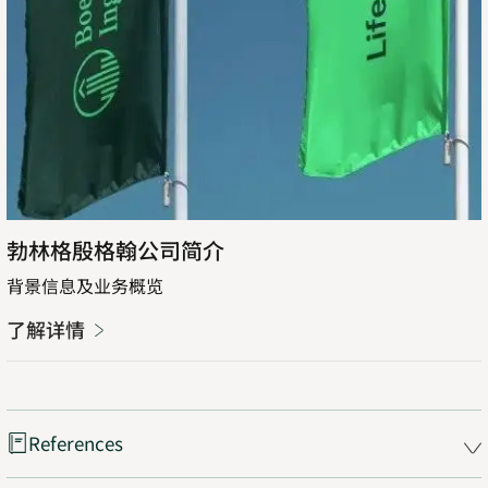
勃林格殷格翰公司简介
背景信息及业务概览
了解详情
Opens
in
new
tab
References