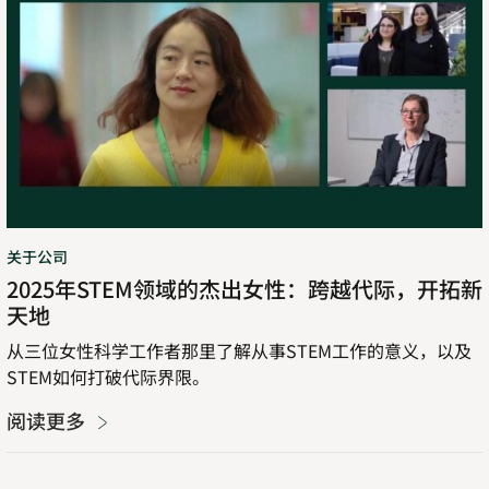
STEM
领
域
的
杰
出
女
性：
跨
关于公司
越
2025年STEM领域的杰出女性：跨越代际，开拓新
代
天地
际，
开
从三位女性科学工作者那里了解从事STEM工作的意义，以及
拓
STEM如何打破代际界限。
新
天
阅读更多
地