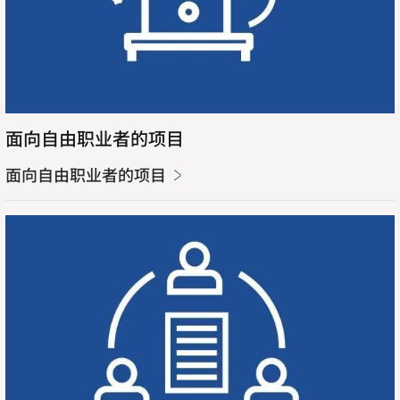
的
项
目
面向自由职业者的项目
面向自由职业者的项目
了
Opens
解
in
详
new
情
tab