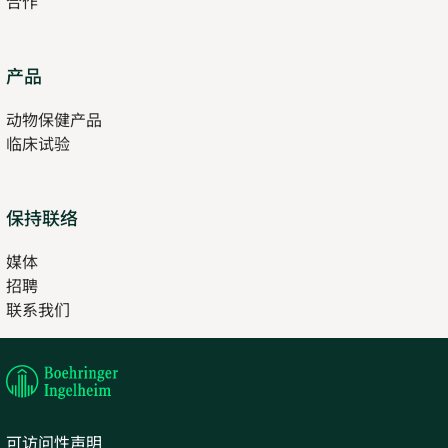
合作
Opens
产品
in
动物保健产品
new
临床试验
tab
保持联络
媒体
招聘
Opens
联系我们
in
Opens
new
in
tab
new
tab
可访问性声明