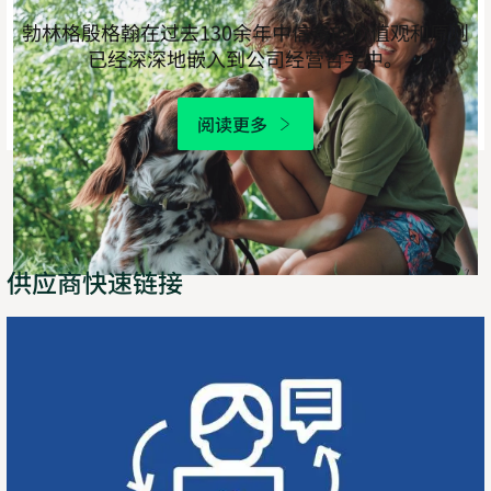
勃林格殷格翰在过去130余年中信奉的价值观和原则
已经深深地嵌入到公司经营哲学中。
阅读更多
供应商快速链接
面
向
自
由
职
业
者