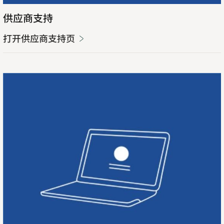
供应商支持
打开供应商支持页
Opens
in
new
tab
查
看
通
用
采
购
条
款
与
条
件
（GTC-
P）