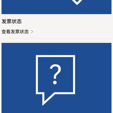
发票状态
查看发票状态
Opens
in
new
打
Opens
tab
开
in
供
new
应
tab
商
支
持
页