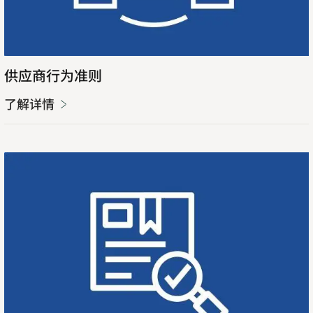
供应商行为准则
了解详情
Opens
in
new
tab
查
Opens
看
in
发
new
票
tab
状
态