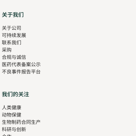
Sitemap
关于我们
关于公司
可持续发展
联系我们
采购
合规与诚信
医药代表备案公示
Opens
不良事件报告平台
in
new
tab
Opens
我们的关注
in
人类健康
Opens
new
动物保健
in
tab
生物制药合同生产
new
科研与创新
tab