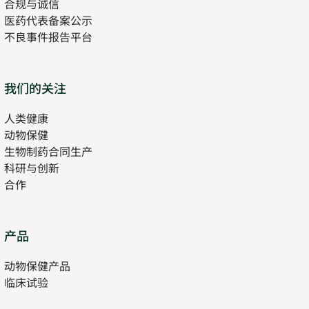
合规与诚信
医药代表备案公示
Opens
不良事件报告平台
in
new
tab
Opens
我们的关注
in
人类健康
Opens
new
动物保健
in
tab
生物制药合同生产
new
科研与创新
tab
合作
Opens
产品
in
动物保健产品
new
临床试验
tab