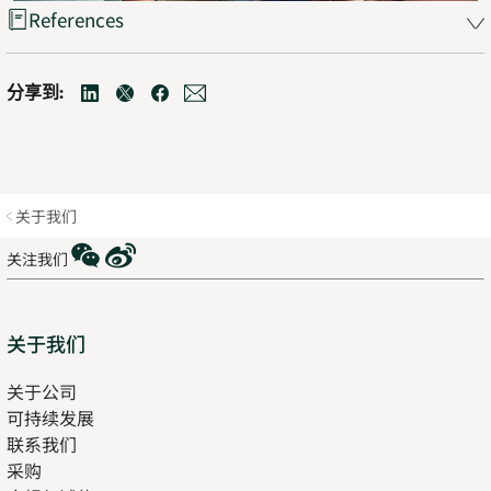
References
分享到:
linkedin
Opens
twitter
Opens
facebook
Opens
mail
Opens
in
in
in
in
new
new
new
new
tab
tab
tab
tab
关于我们
WeChat
Weibo
关注我们
Sitemap
关于我们
关于公司
可持续发展
联系我们
采购