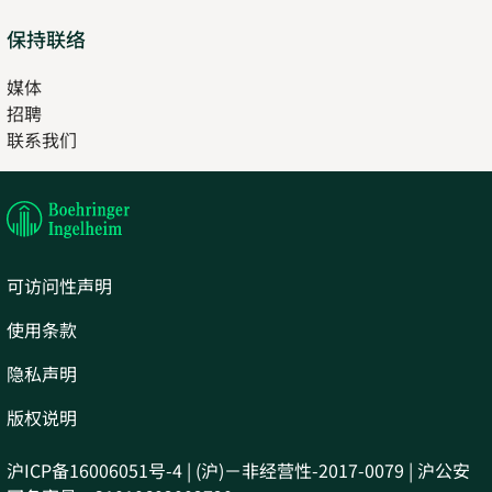
保持联络
媒体
招聘
Opens
联系我们
in
Opens
new
in
tab
new
tab
可访问性声明
使用条款
隐私声明
版权说明
沪ICP备16006051号-4 | (沪)－非经营性-2017-0079 | 沪公安