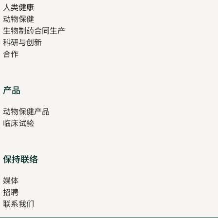
人类健康
Opens
new
动物保健
in
tab
生物制药合同生产
new
科研与创新
tab
合作
Opens
产品
in
动物保健产品
new
临床试验
tab
保持联络
媒体
招聘
Opens
联系我们
in
Opens
new
in