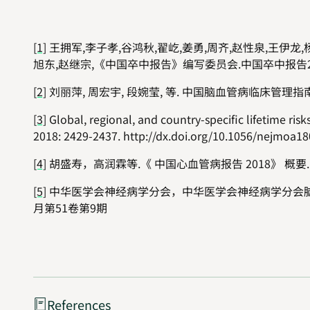
[1]
王拥军,李子孝,谷鸿秋,翟屹,姜勇,周齐,赵性泉,王伊龙,杨昕
旭东,赵继宗,《中国卒中报告》编写委员会.中国卒中报告2020(中文版
[2]
刘丽萍, 周宏宇, 段婉莹, 等. 中国脑血管病临床管理指南(第2版)[
[3]
Global, regional, and country-specific lifetime ris
2018: 2429-2437. http://dx.doi.org/10.1056/nejmoa1
[4]
胡盛寿，高润霖等
.
《
中国心血管病报告
2018
》
概要
[5]
中华医学会神经病学分会，中华医学会神经病学分会
月第
51
卷第
9
期
References