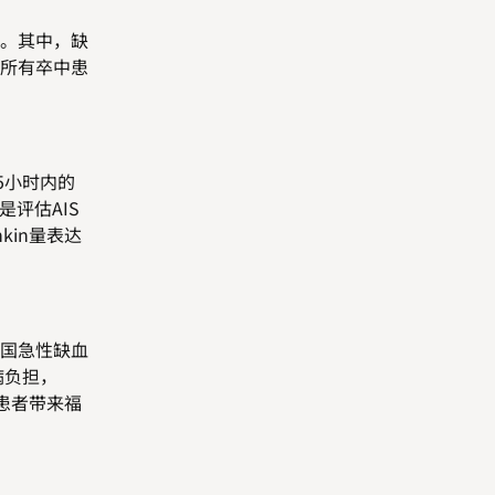
。其中，缺
所有卒中患
.5小时内的
评估AIS
in量表达
国急性缺血
病负担，
患者带来福