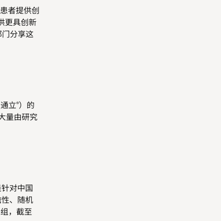
患者提供创
供更具创新
部门分享这
爱通立
）的
®
有大量由研究
是针对中国
瞻性、随机
入组，截至