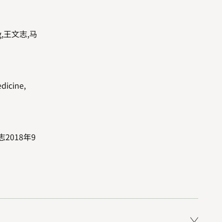
g,王文志,马
dicine,
志
2018
年
9