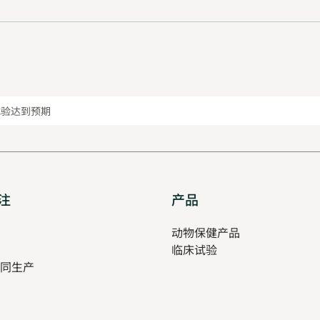
临床试验达到预期
注
Opens
产品
Opens
in
in
pens
动物保健产品
new
new
临床试验
tab
tab
同生产
ew
ab