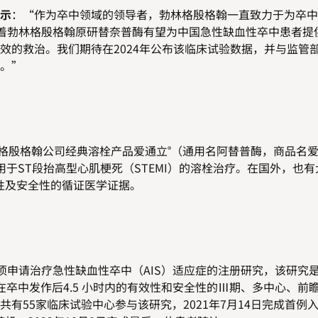
示
：“作为卒中领域的领导者，勃林格殷格翰一直致力于为卒中
意味着勃林格殷格翰原研替奈普酶有望为中国急性缺血性卒中患者提
效的救治。我们期待在2024年公布该临床试验数据，并与监管
。”
格殷格翰公司经典溶栓产品爱通立
（通用名阿替普酶，商品名
®
用于ST段抬高型心肌梗死（STEMI）的溶栓治疗。在国外，也
性及安全性的循证医学证据。
项申请治疗急性缺血性卒中（AIS）适应症的注册研究，该研究
在卒中发作后4.5 小时内的有效性和安全性的Ⅲ期、多中心、前
有55家临床试验中心参与该研究，2021年7月14日完成首例