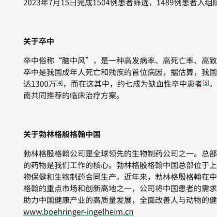
2023年7月15日完成1504例患者筛选，1489例患者入
关于卒中
卒中俗称“脑中风”，是一种高发病率、高死亡率、高致
卒中是我国成年人死亡和残疾的首位病因，据估算，我国居
达1300万
，而在这其中，约七成为缺血性卒中患者
。
[4]
[5]
南共同推荐的临床治疗方案。
关于勃林格殷格翰中国
勃林格殷格翰公司是全球领先的生物制药公司之一。总部位
的药物是我们工作的核心。勃林格殷格翰中国总部位于上海
物保健和生物制药合同生产。近年来，勃林格殷格翰在中
格翰的重点市场和创新高地之一，公司将中国患者的需求
助力中国健康产业的高质量发展，全面改善人与动物的健
www.boehringer-ingelheim.cn