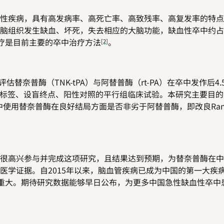
性疾病，具有高发病率、高死亡率、高致残率、高复发率的特点
脑组织发生缺血、坏死，失去相应的大脑功能，缺血性卒中约占
治疗是目前主要的卒中治疗方法
。
[2]
估替奈普酶（TNK-tPA）与阿替普酶（rt-PA）在卒中发作后4
放标签、设盲终点、阳性对照的平行组临床试验。本研究主要目的是
中使用替奈普酶在良好结局方面是否非劣于阿替普酶，即改良Rank
很高兴参与并完成这项研究，且结果达到预期，为替奈普酶在中
医学证据。自2015年以来，脑血管疾病已成为中国的第一大疾
意义重大。期待研究数据能够早日公布，为更多中国急性缺血性卒中