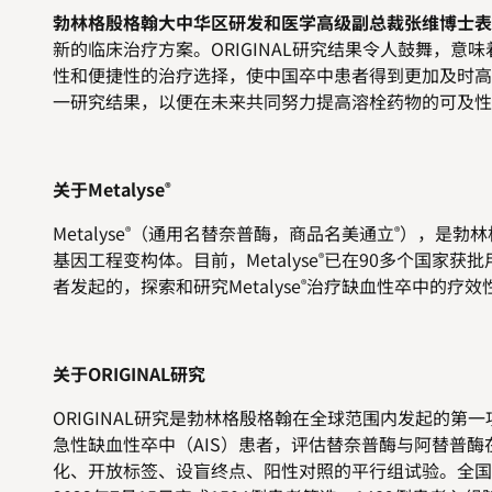
勃林格殷格翰大中华区研发和医学高级副总裁张维博士表
新的临床治疗方案。ORIGINAL研究结果令人鼓舞，
性和便捷性的治疗选择，使中国卒中患者得到更加及时高
一研究结果，以便在未来共同努力提高溶栓药物的可及性
关于Metalyse
®
Metalyse
（通用名替奈普酶，商品名美通立
），是勃林
®
®
基因工程变构体。目前，Metalyse
已在90多个国家获批
®
者发起的，探索和研究Metalyse
治疗缺血性卒中的疗效
®
关于ORIGINAL研究
ORIGINAL
研究是勃林格殷格翰在全球范围内发起的第一
急性缺血性卒中（AIS）患者，评估替奈普酶与阿替普酶
化、开放标签、设盲终点、阳性对照的平行组试验。全国共