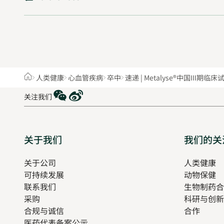
Home
人类健康
心血管疾病
卒中
速递 | Metalyse®中国III期
WeChat
Weibo
关注我们
Sitemap
关于我们
我们的关
关于公司
人类健康
O
可持续发展
动物保健
in
联系我们
生物制药合
n
采购
科研与创新
t
合规与诚信
合作
医药代表备案公示
Opens