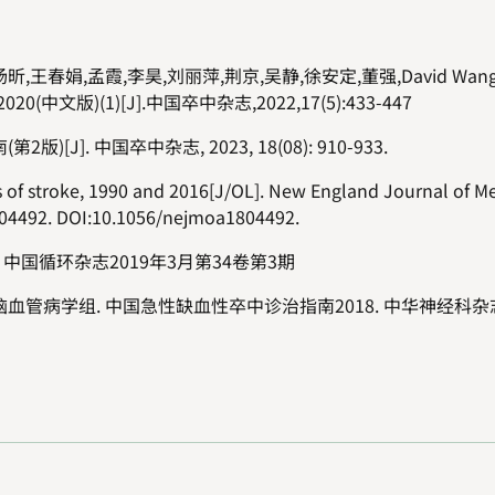
,王春娟,孟霞,李昊,刘丽萍,荆京,吴静,徐安定,董强,David Wan
)(1)[J].中国卒中杂志,2022,17(5):433-447
J]. 中国卒中杂志, 2023, 18(08): 910-933.
ks of stroke, 1990 and 2016[J/OL]. New England Journal of Me
804492. DOI:10.1056/nejmoa1804492.
.
中国循环杂志
2019
年
3
月第
34
卷第
3
期
脑血管病学组
.
中国急性缺血性卒中诊治指南
2018.
中华神经科杂