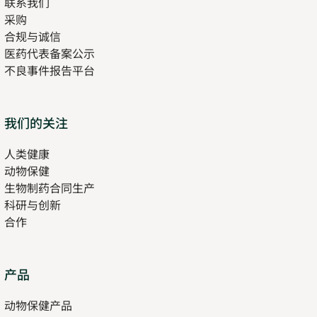
联系我们
采购
合规与诚信
医药代表备案公示
Opens
不良事件报告平台
in
new
tab
Opens
我们的关注
in
人类健康
Opens
new
动物保健
in
tab
生物制药合同生产
new
科研与创新
tab
合作
Opens
产品
in
动物保健产品
new