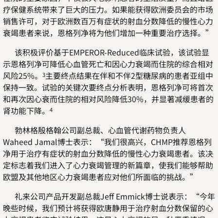
疗保健系统带来了巨大的压力。如果能获得欧洲委员会的市场
销售许可，对于欧洲数百万有症状的射血分数降低的慢性心力
衰竭患者来说，恩格列净将为他们增加一种重要治疗选择。”
该积极评价基于EMPEROR-Reduced临床试验，该试验显
示恩格列净可降低心血管死亡和因心力衰竭而住院的综合相对
风险25%。
主要终点结果在伴和不伴2型糖尿病的患者亚组中
3
保持一致。试验的关键次要终点分析表明，恩格列净可将首次
和再次因心衰而住院的相对风险降低30%，并显著减缓患者的
肾功能下降。
4
勃林格殷格翰公司副总裁、心血管代谢药物负责人
Waheed Jamal博士表示：“我们很高兴，CHMP推荐恩格列
净用于治疗有症状的射血分数降低的慢性心力衰竭患者。该决
定标志着我们进入了心力衰竭管理的新篇章，使我们能够帮助
欧盟及其他地区心力衰竭患者应对他们所面临的挑战。”
礼来公司产品开发副总裁Jeff Emmick博士说表示：“今年
晚些时候，我们预计将获得欧唐静用于治疗射血分数保留的心