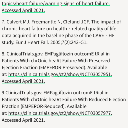
topics/heart-failure/warning-signs-of-heart-failure.
Accessed April 2021.
7. Calvert MJ, Freemantle N, Cleland JGF. The impact of
chronic heart failure on health‐related quality of life
data acquired in the baseline phase of the CARE‐HF
study. Eur J Heart Fail. 2005;7(2):243–51.
8. ClinicalTrials.gov. EMPagliflozin outcomE tRial in
Patients With chrOnic heaRt Failure With Preserved
Ejection Fraction (EMPEROR-Preserved). Available
at:
https://clinicaltrials.gov/ct2/show/NCT03057951.
Accessed April 2021.
9.ClinicalTrials.gov. EMPagliflozin outcomE tRial in
Patients With chrOnic heaRt Failure With Reduced Ejection
Fraction (EMPEROR-Reduced). Available
at:
https://clinicaltrials.gov/ct2/show/NCT03057977.
Accessed April 2021.