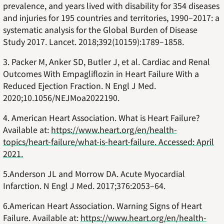
prevalence, and years lived with disability for 354 diseases
and injuries for 195 countries and territories, 1990–2017: a
systematic analysis for the Global Burden of Disease
Study 2017. Lancet. 2018;392(10159):1789–1858.
3. Packer M, Anker SD, Butler J, et al. Cardiac and Renal
Outcomes With Empagliflozin in Heart Failure With a
Reduced Ejection Fraction. N Engl J Med.
2020;10.1056/NEJMoa2022190.
4. American Heart Association. What is Heart Failure?
Available at:
https://www.heart.org/en/health-
topics/heart-failure/what-is-heart-failure. Accessed: April
2021.
5.Anderson JL and Morrow DA. Acute Myocardial
Infarction. N Engl J Med. 2017;376:2053–64.
6.American Heart Association. Warning Signs of Heart
Failure. Available at:
https://www.heart.org/en/health-