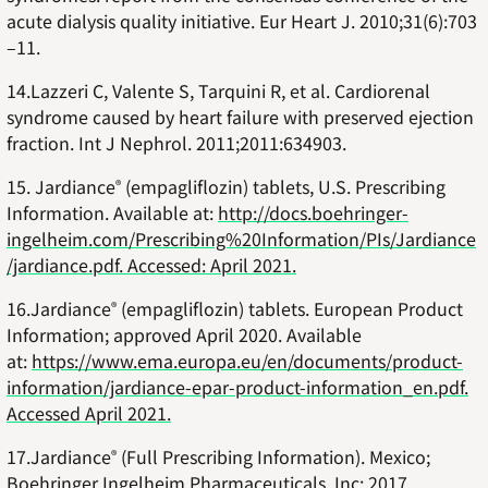
acute dialysis quality initiative. Eur Heart J. 2010;31(6):703
–11.
14.Lazzeri C, Valente S, Tarquini R, et al. Cardiorenal
syndrome caused by heart failure with preserved ejection
fraction. Int J Nephrol. 2011;2011:634903.
15. Jardiance
(empagliflozin) tablets, U.S. Prescribing
®
Information. Available at:
http://docs.boehringer-
ingelheim.com/Prescribing%20Information/PIs/Jardiance
/jardiance.pdf. Accessed: April 2021.
16.Jardiance
(empagliflozin) tablets. European Product
®
Information; approved April 2020. Available
at:
https://www.ema.europa.eu/en/documents/product-
information/jardiance-epar-product-information_en.pdf.
Accessed April 2021.
17.Jardiance
(Full Prescribing Information). Mexico;
®
Boehringer Ingelheim Pharmaceuticals, Inc; 2017.