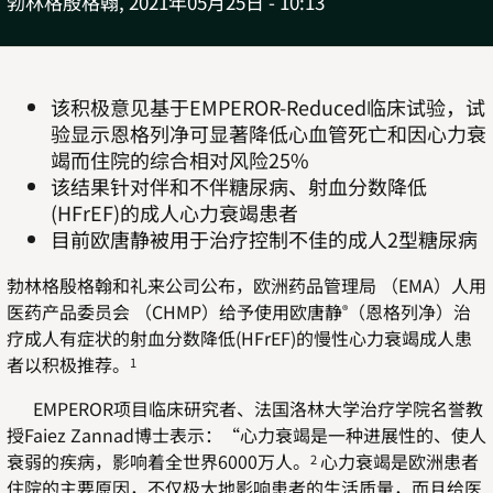
勃林格殷格翰,
2021年05月25日 - 10:13
该积极意见基于EMPEROR-Reduced临床试验，试
验显示恩格列净可显著降低心血管死亡和因心力衰
竭而住院的综合相对风险25%
该结果针对伴和不伴糖尿病、射血分数降低
(HFrEF)的成人心力衰竭患者
目前欧唐静被用于治疗控制不佳的成人2型糖尿病
勃林格殷格翰和礼来公司公布，欧洲药品管理局 （EMA）人用
医药产品委员会 （CHMP）给予使用欧唐静
（恩格列净）治
®
疗成人有症状的射血分数降低(HFrEF)的慢性心力衰竭成人患
者以积极推荐。
1
EMPEROR项目临床研究者、法国洛林大学治疗学院名誉教
授Faiez Zannad博士表示：“心力衰竭是一种进展性的、使人
衰弱的疾病，影响着全世界6000万人。
心力衰竭是欧洲患者
2
住院的主要原因，不仅极大地影响患者的生活质量，而且给医