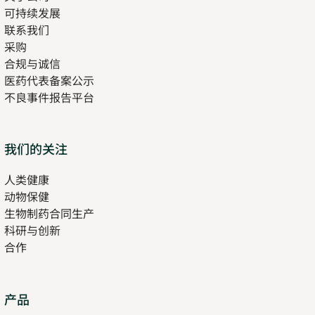
可持续发展
联系我们
采购
合规与诚信
医药代表备案公示
Opens
不良事件报告平台
in
new
tab
Opens
我们的关注
in
人类健康
Opens
new
动物保健
in
tab
生物制药合同生产
new
科研与创新
tab
合作
Opens
产品
in