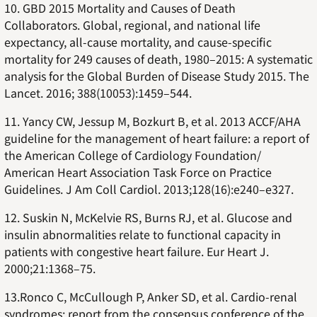
10. GBD 2015 Mortality and Causes of Death
Collaborators. Global, regional, and national life
expectancy, all-cause mortality, and cause-specific
mortality for 249 causes of death, 1980–2015: A systematic
analysis for the Global Burden of Disease Study 2015. The
Lancet. 2016; 388(10053):1459–544.
11. Yancy CW, Jessup M, Bozkurt B, et al. 2013 ACCF/AHA
guideline for the management of heart failure: a report of
the American College of Cardiology Foundation/
American Heart Association Task Force on Practice
Guidelines. J Am Coll Cardiol. 2013;128(16):e240–e327.
12. Suskin N, McKelvie RS, Burns RJ, et al. Glucose and
insulin abnormalities relate to functional capacity in
patients with congestive heart failure. Eur Heart J.
2000;21:1368–75.
13.Ronco C, McCullough P, Anker SD, et al. Cardio-renal
syndromes: report from the consensus conference of the