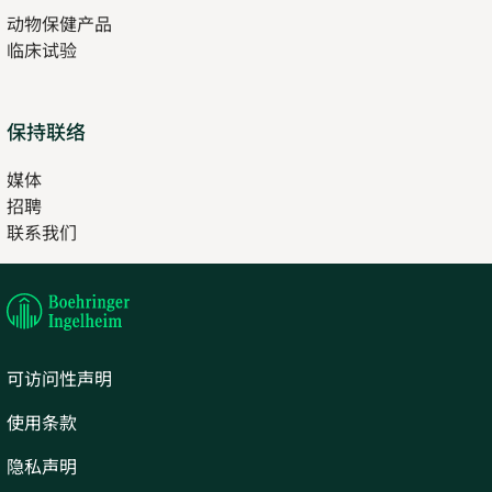
动物保健产品
new
临床试验
tab
保持联络
媒体
招聘
Opens
联系我们
in
Opens
new
in
tab
new
tab
可访问性声明
使用条款
隐私声明