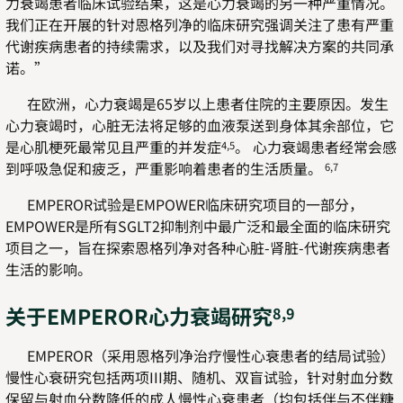
力衰竭患者临床试验结果，这是心力衰竭的另一种严重情况。
我们正在开展的针对恩格列净的临床研究强调关注了患有严重
代谢疾病患者的持续需求，以及我们对寻找解决方案的共同承
诺。”
在欧洲，心力衰竭是65岁以上患者住院的主要原因。发生
心力衰竭时，心脏无法将足够的血液泵送到身体其余部位，它
是心肌梗死最常见且严重的并发症
。 心力衰竭患者经常会感
4,5
到呼吸急促和疲乏，严重影响着患者的生活质量。
6,7
EMPEROR试验是EMPOWER临床研究项目的一部分，
EMPOWER是所有SGLT2抑制剂中最广泛和最全面的临床研究
项目之一，旨在探索恩格列净对各种心脏-肾脏-代谢疾病患者
生活的影响。
关于EMPEROR心力衰竭研究
8,9
EMPEROR（采用恩格列净治疗慢性心衰患者的结局试验）
慢性心衰研究包括两项III期、随机、双盲试验，针对射血分数
保留与射血分数降低的成人慢性心衰患者（均包括伴与不伴糖