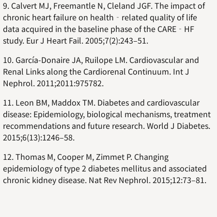
9. Calvert MJ, Freemantle N, Cleland JGF. The impact of
chronic heart failure on health‐related quality of life
data acquired in the baseline phase of the CARE‐HF
study. Eur J Heart Fail. 2005;7(2):243–51.
10. García-Donaire JA, Ruilope LM. Cardiovascular and
Renal Links along the Cardiorenal Continuum. Int J
Nephrol. 2011;2011:975782.
11. Leon BM, Maddox TM. Diabetes and cardiovascular
disease: Epidemiology, biological mechanisms, treatment
recommendations and future research. World J Diabetes.
2015;6(13):1246–58.
12. Thomas M, Cooper M, Zimmet P. Changing
epidemiology of type 2 diabetes mellitus and associated
chronic kidney disease. Nat Rev Nephrol. 2015;12:73–81.