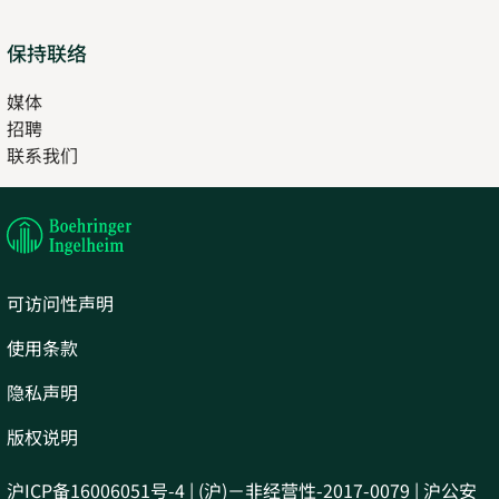
保持联络
媒体
招聘
Opens
联系我们
in
Opens
new
in
tab
new
tab
可访问性声明
使用条款
隐私声明
版权说明
沪ICP备16006051号-4 | (沪)－非经营性-2017-0079 | 沪公安