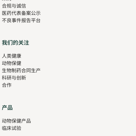
合规与诚信
医药代表备案公示
Opens
不良事件报告平台
in
new
tab
Opens
我们的关注
in
人类健康
Opens
new
动物保健
in
tab
生物制药合同生产
new
科研与创新
tab
合作
Opens
产品
in
动物保健产品
new
临床试验
tab