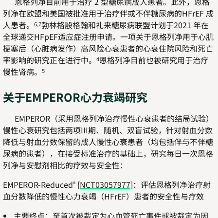
恩格列净目前用于治疗 2 型糖尿病成人患者。此外，恩格
列净在欧盟和美国被批准用于治疗伴或不伴糖尿病的HFrEF 成
人患者。
勃林格殷格翰和礼来糖尿病联盟计划于2021 年在
6,7
全球递交HFpEF适应症注册申请。一项关于恩格列净用于心肌
梗塞后（心脏病发作）高风险心衰患者的心衰住院风险和死亡
率影响的研究正在进行中。
恩格列净目前也被研究用于治疗
4
慢性肾病。
5
关于EMPEROR心力衰竭研究
EMPEROR（采用恩格列净治疗慢性心衰患者的结局试验）
慢性心衰研究包括两项III期、随机、双盲试验，针对射血分数
降低与射血分数保留的成人慢性心衰患者（均包括伴与不伴糖
尿病的患者），在接受标准治疗的基础上，研究每日一次恩格
列净与安慰剂相比的疗效与安全性：
EMPEROR-Reduced
[
NCT03057977
]：评估恩格列净治疗射
®
血分数降低的慢性心力衰竭（HFrEF）患者的安全性与疗效
主要终点：至首次被裁定为心血管死亡事件或被裁定为因