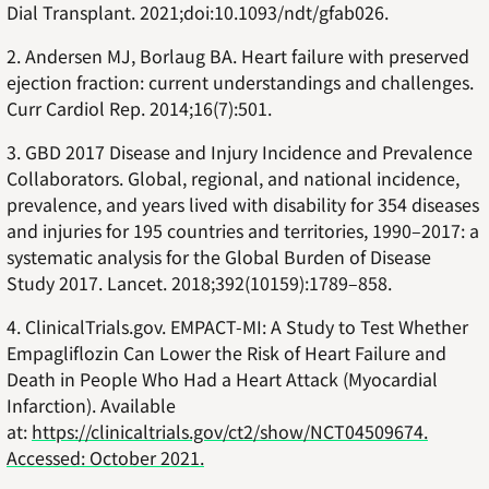
Dial Transplant. 2021;doi:10.1093/ndt/gfab026.
2. Andersen MJ, Borlaug BA. Heart failure with preserved
ejection fraction: current understandings and challenges.
Curr Cardiol Rep. 2014;16(7):501.
3. GBD 2017 Disease and Injury Incidence and Prevalence
Collaborators. Global, regional, and national incidence,
prevalence, and years lived with disability for 354 diseases
and injuries for 195 countries and territories, 1990–2017: a
systematic analysis for the Global Burden of Disease
Study 2017. Lancet. 2018;392(10159):1789–858.
4. ClinicalTrials.gov. EMPACT-MI: A Study to Test Whether
Empagliflozin Can Lower the Risk of Heart Failure and
Death in People Who Had a Heart Attack (Myocardial
Infarction). Available
at:
https://clinicaltrials.gov/ct2/show/NCT04509674.
Accessed: October 2021.