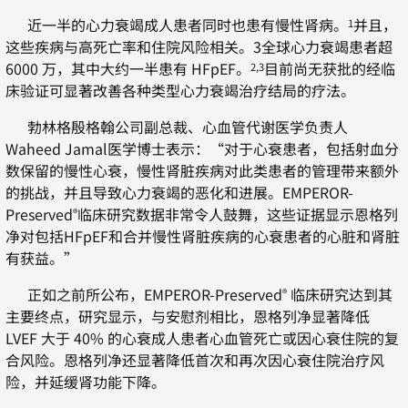
近一半的心力衰竭成人患者同时也患有慢性肾病。
并且，
1
这些疾病与高死亡率和住院风险相关。3全球心力衰竭患者超
6000 万，其中大约一半患有 HFpEF。
目前尚无获批的经临
2,3
床验证可显著改善各种类型心力衰竭治疗结局的疗法。
勃林格殷格翰公司副总裁、心血管代谢医学负责人
Waheed Jamal医学博士表示：“对于心衰患者，包括射血分
数保留的慢性心衰，慢性肾脏疾病对此类患者的管理带来额外
的挑战，并且导致心力衰竭的恶化和进展。EMPEROR-
Preserved
临床研究数据非常令人鼓舞，这些证据显示恩格列
®
净对包括HFpEF和合并慢性肾脏疾病的心衰患者的心脏和肾脏
有获益。”
正如之前所公布，EMPEROR-Preserved
临床研究达到其
®
主要终点，研究显示，与安慰剂相比，恩格列净显著降低
LVEF 大于 40% 的心衰成人患者心血管死亡或因心衰住院的复
合风险。恩格列净还显著降低首次和再次因心衰住院治疗风
险，并延缓肾功能下降。