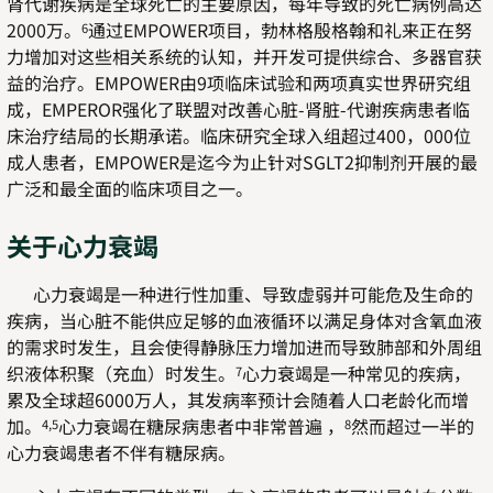
肾代谢疾病是全球死亡的主要原因，每年导致的死亡病例高达
2000万。
通过EMPOWER项目，勃林格殷格翰和礼来正在努
6
力增加对这些相关系统的认知，并开发可提供综合、多器官获
益的治疗。EMPOWER由9项临床试验和两项真实世界研究组
成，EMPEROR强化了联盟对改善心脏-肾脏-代谢疾病患者临
床治疗结局的长期承诺。临床研究全球入组超过400，000位
成人患者，EMPOWER是迄今为止针对SGLT2抑制剂开展的最
广泛和最全面的临床项目之一。
关于心力衰竭
心力衰竭是一种进行性加重、导致虚弱并可能危及生命的
疾病，当心脏不能供应足够的血液循环以满足身体对含氧血液
的需求时发生，且会使得静脉压力增加进而导致肺部和外周组
织液体积聚（充血）时发生。
心力衰竭是一种常见的疾病，
7
累及全球超6000万人，其发病率预计会随着人口老龄化而增
加。
心力衰竭在糖尿病患者中非常普遍 ，
然而超过一半的
4,5
8
心力衰竭患者不伴有糖尿病。