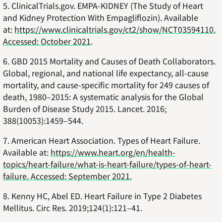
5. ClinicalTrials.gov. EMPA-KIDNEY (The Study of Heart
and Kidney Protection With Empagliflozin). Available
at:
https://www.clinicaltrials.gov/ct2/show/NCT03594110.
Accessed: October 2021
.
6. GBD 2015 Mortality and Causes of Death Collaborators.
Global, regional, and national life expectancy, all-cause
mortality, and cause-specific mortality for 249 causes of
death, 1980–2015: A systematic analysis for the Global
Burden of Disease Study 2015. Lancet. 2016;
388(10053):1459–544.
7. American Heart Association. Types of Heart Failure.
Available at:
https://www.heart.org/en/health-
topics/heart-failure/what-is-heart-failure/types-of-heart-
failure. Accessed: September 2021.
8. Kenny HC, Abel ED. Heart Failure in Type 2 Diabetes
Mellitus. Circ Res. 2019;124(1):121–41.