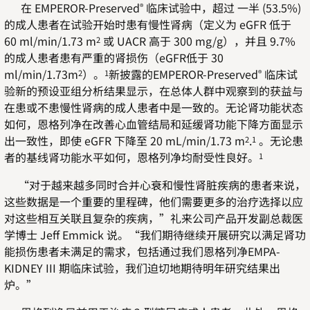
在 EMPEROR-Preserved
临床试验中，超过 一半 (53.5%)
®
的成人患者在试验开始时患有慢性肾病（定义为 eGFR 低于
60 ml/min/1.73 m
或 UACR 高于 300 mg/g），并且 9.7%
2
的成人患者患有严重的肾损伤（eGFR低于 30
ml/min/1.73m
）。
新披露的EMPEROR-Preserved
临床试
2
1
®
验新的预设亚组分析结果显示，在总体人群中观察到的获益与
在患或不患慢性肾病的成人患者中是一致的。无论肾功能状态
如何，恩格列净在改善心血管结局和延缓肾功能下降方面显示
出一致性，即使 eGFR 下降至 20 mL/min/1.73 m
.
。无论患
2
1
者的基线肾功能水平如何，恩格列净均耐受性良好。
1
“对于越来越多同时合并心衰和慢性肾脏疾病的患者来说，
这些数据是一个重要的里程碑，他们需要更多的治疗选择以应
对这些相互关联且复杂的疾病，”礼来公司产品开发副总裁医
学博士 Jeff Emmick 说。“我们期待继续开展研究以满足肾功
能损伤患者未满足的需求，包括通过我们恩格列净EMPA-
KIDNEY III 期临床试验，我们迫切地期待明年研究结果出
炉。”