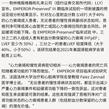
——勃林格殷格翰和礼来公司（纽约证券交易所代码：LLY）
宣布，EMPEROR-Preserved
III 期临床试验的一项新披露的预
®
设亚组分析结果显示，针对左心室射血分数 (LVEF) 大于40%
的心力衰竭成人患者，无论患者的慢性肾病基线状态如何，恩
格列净可降低其心血管死亡或因心力衰竭住院的复合风险，并
延缓肾功能下降。在 EMPEROR-Preserved
临床试验 中，三
®
分之二的入组成人患有射血分数保留的心力衰竭 (HFpEF ;
LVEF 至少为 50%），三分之一的患者LVEF 轻度降低（大于
40%，小于50%）。该研究结果在2021年美国肾脏病学会肾
脏周上公布。
“心力衰竭和慢性肾病密切相关——心力衰竭患者的死亡风
险随着肾功能的下降而增加，” EMPEROR 项目临床试验研究
员、法国洛林大学治疗和心脏病学院名誉教授 Faiez Zannad
医学博士说。 “无论患者的慢性肾病状态如何，都显示出减少
严重心力衰竭事件和延缓肾功能下降的一致性获益，这对患者
和医生来说都是可喜的结果。这些发现强调了恩格列净对广泛
肾功能状态的心力衰竭患者人群（包括射血分数保留的心力衰
竭）的潜在价值。”