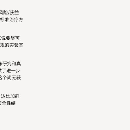
风险/获益
的标准治疗方
来说要尽可
规的实验室
床研究和真
供了进一步
这个尚无获
，达比加群
安全性结