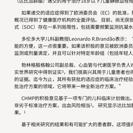
（达比加群酯）递交的用于治疗18岁以下儿童静脉血栓栓
如果递交的适应症得到了欧洲委员会（EC）的批准，
概况已得到了健康医疗机构的全面评估。 目前，尚无获
式（SOC）存在一系列局限性，包括需要频繁监测抗凝
多伦多大学儿科副教授Leonardo R.Brandã
能的方便，这一点很重要。如果该积极的意见被欧洲委员
监测或剂量滴定，并且可以针对特定年龄组（包括年轻人
勃林格殷格翰公司副总裁、心血管与代谢医学负责人Wah
实世界研究中得到证实
，我们很高兴其用于儿童患者也
3
的证据。迄今为止，其所有获批的适应症的临床治疗经验已
批治疗方案的领域，它将带来一种全新治疗方案。”
CHMP的积极意见基于一项专门的儿科临床计划做出。 D
非劣于标准治疗方案，出血风险相当
。 研究显示达比加
2
果。
1
基于相关研究的结果和有可能扩大的患者群，这项值得