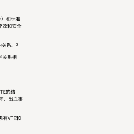
算）和标准
的疗效和安全
的关系。
2
学关系相
TE的结
发率、出血事
有VTE和