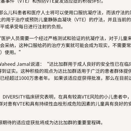
塞事件（VTE）和预防VTE复发适应症的积极评价。
那么儿科患者和医疗人士将可以使用口服抗凝疗法，而该疗法的
批的用于治疗或预防儿童静脉血凝块（VTE）的疗法，并且当前
水平或承受每日进行注射的负担。
o表示：“医护人员需要一个经过严格测试和验证的抗凝疗法，对于儿童
会采纳，这种口服给药的治疗方案就可能会成为现实，不需要常
）使用。”
eed Jamal说道：“达比加群用于成人良好的安全性已在临
得到证实。这种积极的观点为达比加群适用于广泛的患者群体提
经超过1000万患者年。 如果该适应症获得批准，那么在目前
IVERSITY临床研究表明，在具有较高VTE风险的小儿患者中
群对患有VTE和具有持续性血栓形成危险因素的儿童具有良好的
期待的适应症获批将成为达比加群的重要里程碑。