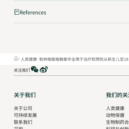
References
Home
人类健康
勃林格殷格翰泰毕全用于治疗和预防从新生儿至18
WeChat
Weibo
关注我们
Sitemap
关于我们
我们的关
关于公司
人类健康
O
可持续发展
动物保健
in
联系我们
生物制药合
n
采购
科研与创新
t