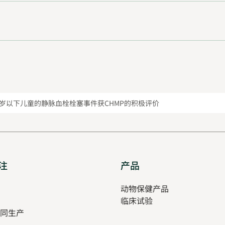
岁以下儿童的静脉血栓栓塞事件获CHMP的积极评价
注
Opens
产品
Opens
in
in
pens
动物保健产品
new
new
临床试验
tab
tab
同生产
ew
ab