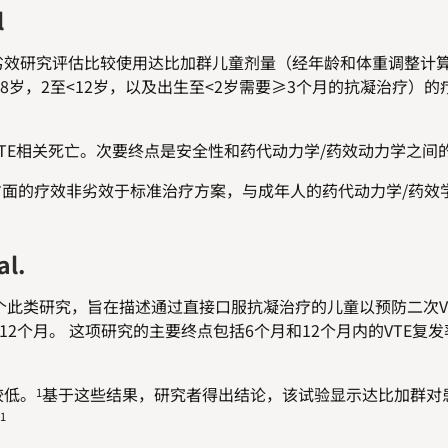
l
非劣效研究评估比较使用达比加群儿童剂量（经年龄和体重调整计
18岁，2至<12岁，以及出生至<2岁需要≥3个月的抗凝治疗）
TE相关死亡。次要终点是安全性和药代动力学/药效动力学之间
治疗方面的疗效非劣效于标准治疗方案，与成年人的药代动力学/药效
l.
个此类研究，旨在描述通过直接口服抗凝治疗的儿童以预防二次V
12个月。 这项研究的主要终点包括6个月和12个月内的VTE复
较低。
基于这些结果，研究者得出结论，该试验显示达比加群对患
1
1