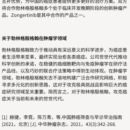
互补优势，为中国的癌症患者提供更多更好的治疗方案。双方
将合作勃林格殷格翰多个处于临床开发晚期阶段的创新肿瘤产
品。
Zongertinib
是其中合作的产品之一。
关于勃林格殷格翰在肿瘤学领域
勃林格殷格翰致力于推动具有深远意义的科学进步，为癌症患
者生活带来变革，最终实现治愈各类癌症。公司世世代代推动
科学创新的承诺，在稳健的癌细胞靶向与免疫肿瘤学在研疗法
产品线，以及巧妙的联合疗法策略中得到生动体现。在肿瘤学
领域，勃林格殷格翰矢志不渝地构建广泛合作研究网络，积极
寻求多元化的创新思路，这对于攻克极具挑战且影响巨大的癌
症研究领域至关重要。简而言之，对于勃林格殷格翰，攻克癌
症关乎当前和未来的世世代代。
[1]
赫捷，李霓，陈万青，等
.
中国肺癌筛查与早诊早治指南
(2021
，北京
) [J].
中华肿瘤杂志，
2021
，
43(3):342-268.