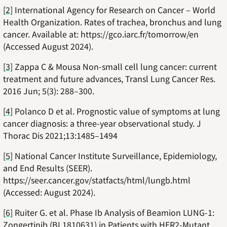
[2]
International Agency for Research on Cancer – World
Health Organization. Rates of trachea, bronchus and lung
cancer. Available at: https://gco.iarc.fr/tomorrow/en
(Accessed August 2024).
[3]
Zappa C & Mousa Non-small cell lung cancer: current
treatment and future advances, Transl Lung Cancer Res.
2016 Jun; 5(3): 288–300.
[4]
Polanco D et al. Prognostic value of symptoms at lung
cancer diagnosis: a three-year observational study. J
Thorac Dis 2021;13:1485–1494
[5]
National Cancer Institute Surveillance, Epidemiology,
and End Results (SEER).
https://seer.cancer.gov/statfacts/html/lungb.html
(Accessed: August 2024).
[6]
Ruiter G. et al. Phase Ib Analysis of Beamion LUNG-1:
Zongertinib (BI 1810631) in Patients with HER2-Mutant