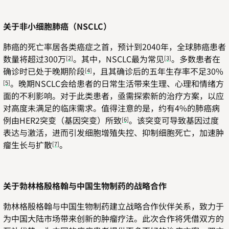
关于非小细胞肺癌（
NSCLC
）
肺癌的死亡率居各类癌症之首，预计到
2040
年，全球肺癌患者
数量将超过
300
万
。其中，
NSCLC
最为常见
。多数患者在
[2]
[3]
确诊时已处于晚期阶段
，且其确诊后的五年生存率不足
30%
[4]
。晚期
NSCLC
会给患者的日常生活带来生理、心理和情绪方
[5]
面的不利影响。对于此类患者，亟需探索新的治疗方案，以应
对高度未满足的临床需求。值得注意的是，约有
4%
的肺癌病
例由
HER2
突变（基因突变）所致
。该突变可导致基因过度
[6]
表达与激活，进而引发细胞增殖失控、抑制细胞死亡，加速肿
瘤生长与扩散
。
[7]
关于勃林格殷格翰与中国生物制药的战略合作
勃林格殷格翰与中国生物制药建立战略合作伙伴关系，致力于
为中国大陆市场带来创新的肿瘤疗法。此次合作将凭借双方的