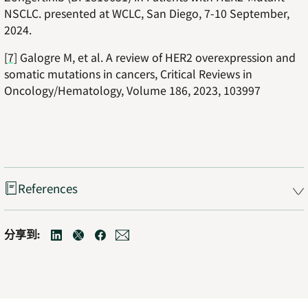
NSCLC. presented at WCLC, San Diego, 7-10 September,
2024.
[7]
Galogre M, et al. A review of HER2 overexpression and
somatic mutations in cancers, Critical Reviews in
Oncology/Hematology, Volume 186, 2023, 103997
References
分享到:
linkedin
Opens
twitter
Opens
facebook
Opens
mail
Opens
in
in
in
in
new
new
new
new
tab
tab
tab
tab