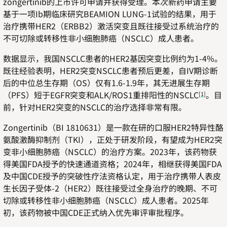
zongertinib
的上市许可申请并获得受理。本次新药申请主要
基于一项
Ib
期临床研究
BEAMION LUNG-1
试验的结果，用于
治疗携带
HER2
（
ERBB2
）激活突变且既往接受过系统治疗的
不可切除或转移性非小细胞肺癌（
NSCLC
）成人患者。
数据显示，我国
NSCLC
患者的
HER2
基因突变比例约为
1-4%
。
既往经验表明，
HER2
突变
NSCLC
患者预后更差，自
IV
期诊断
后的中位总生存期（
OS
）仅有
1.6-1.9
年，其无进展生存期
（
PFS
）短于
EGFR
突变和
ALK/ROS1
重排阳性的
NSCLC
。目
[1]
前，针对
HER2
突变的
NSCLC
的治疗选择非常有限。
Zongertinib
（
BI 1810631
）是一款在研的口服
HER2
特异性酪
氨酸激酶抑制剂（
TKI
），正处于研发阶段，有望成为
HER2
突
变非小细胞肺癌（
NSCLC
）的治疗方案。
2023
年，该药物获
得美国
FDA
授予的快速通道资格；
2024
年，相继获得美国
FDA
及中国
CDE
授予的突破性疗法资格认定，用于治疗携带人表皮
生长因子受体
-2
（
HER2
）既往接受过全身治疗的晚期、不可
切除或转移性非小细胞肺癌（
NSCLC
）成人患者。
2025
年
初，该药物被中国
CDE
正式纳入优先审评审批程序。