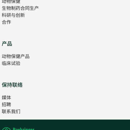
动物保健
in
tab
生物制药合同生产
new
科研与创新
tab
合作
Opens
产品
in
动物保健产品
new
临床试验
tab
保持联络
媒体
招聘
Opens
联系我们
in
Opens
new
in
tab
new