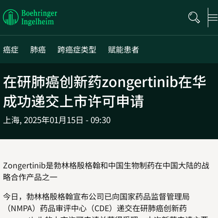
Boehringer
Ingelheim
癌症
肺癌
跨癌症类型
赋能患者
在研肺癌创新药
zongertinib
在华
成功递交上市许可申请
上海,
2025年01月15日 - 09:30
Zongertinib
是勃林格殷格翰和中国生物制药在中国大陆的战
略合作产品之一
今日，勃林格殷格翰宣布公司已向国家药品监督管理局
（
NMPA
）药品审评中心（
CDE
）递交在研肺癌创新药