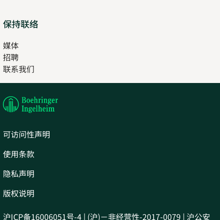
保持联络
媒体
招聘
Opens
联系我们
in
Opens
new
in
tab
new
tab
可访问性声明
使用条款
隐私声明
版权说明
沪ICP备16006051号-4 | (沪)－非经营性-2017-0079 | 沪公安