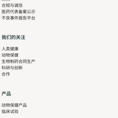
合规与诚信
医药代表备案公示
Opens
不良事件报告平台
in
new
tab
Opens
我们的关注
in
人类健康
Opens
new
动物保健
in
tab
生物制药合同生产
new
科研与创新
tab
合作
Opens
产品
in
动物保健产品
new
临床试验
tab