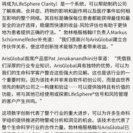
将成为LifeSphere Clarity）是一个系统，可以帮助制药公司
了解疾病、合并症、药物的影响和副作用以及医疗事件如何相
互影响的整个网络。其目标是确保每位患者都能获得最佳和最
安全的治疗选择，稳健而快速的收益-风险评估也有助于更快
地为患者提供正确的疗法。
”勃林格殷格翰IT负责人Markus
Schümmelfeder补充道：“我们很高兴与ArisGlobal建立合
作伙伴关系，使这项创新技术能够为患者带来收益。”
ArisGlobal首席产品官Pat Jenakanandhini分享道：“凭借我
们深厚的行业专业知识，ArisGlobal具有独特的优势，可以为
我们的生命科学客户整合这些强大的见解。这也是该行业的一
个重要时刻，因为该技术并非来自软件初创公司，而是由世界
领先的制药公司之一构建和验证——可以提供独特且有价值的
功能，将与其他已经使用或探索LifeSphere®信号和风险管理
的客户产生共鸣。”
这项数字创新代表了整个行业的重大进步，可以为许多生命科
学组织提供推进药物警戒分析和洞见的机会。该技术也代表了
整个生命科学行业的合作力量，勃林格殷格翰与ArisGlobal已