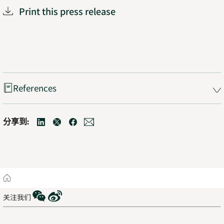
Print this press release
References
分享到:
linkedin
Opens
twitter
Opens
facebook
Opens
mail
Opens
in
in
in
in
new
new
new
new
tab
tab
tab
tab
Home
WeChat
Weibo
关注我们