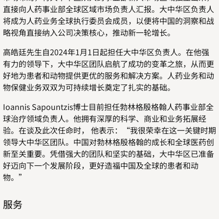
直接向人药事业部全球区域市场负责人汇报。大中华区负责人
将成为人药业务全球执行委员会成员，以便将中国的洞察和战
略视角直接纳入公司决策核心，推动新一轮增长。
高皓廷先生自
2024
年
1
月
1
日起担任大中华区负责人。在他强
有力的领导下，大中华区团队启航了成功的变革之旅，从而更
好地为患者和动物提供更优的服务和解决方案。人药业务和动
物保健业务双双为可持续增长奠定了扎实的基础。
Ioannis Sapountzis
博士目前担任勃林格殷格翰人药事业部全
球治疗领域负责人。他拥有深厚的科学、商业和业务拓展经
验。在谈及此次任命时， 他表示：“我很荣幸在这一关键时期
领导大中华区团队。中国对勃林格殷格翰的成长和全球医药创
新至关重要。凭借强大的团队和坚实的基础，大中华区已准备
好迈向下一个发展阶段，更好造福中国及全球的患者和动
物。
”
服务