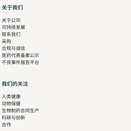
Sitemap
关于我们
关于公司
可持续发展
联系我们
采购
合规与诚信
医药代表备案公示
Opens
不良事件报告平台
in
new
tab
Opens
我们的关注
in
人类健康
Opens
new
动物保健
in
tab
生物制药合同生产
new
科研与创新
tab
合作