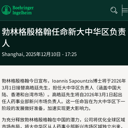
Boehringer
Ingelheim
勃林格殷格翰任命新大中华区负责
人
Shanghai,
2025年12月10日 - 17:25
勃林格殷格翰今日宣布，
Ioannis Sapountzis
博士将于
2026
年
3
月
1
日接替高皓廷先生，担任大中华区负责人（涵盖中国大
陆、香港和台湾市场）。高皓廷先生将自
2026
年
3
月
1
日起出
任人药事业部新兴市场负责人。这一任命旨在为大中华区下一
阶段的发展做好准备，加速实现更大影响力。
为充分释放勃林格殷格翰在中国的潜力，公司将优化全球区域
市场布局，将大中华区从人药事业部新兴市场区域独立出来，