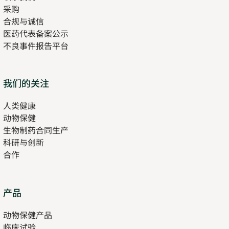
采购
合规与诚信
医药代表备案公示
Opens
不良事件报告平台
in
new
tab
Opens
我们的关注
in
人类健康
Opens
new
动物保健
in
tab
生物制药合同生产
new
科研与创新
tab
合作
Opens
产品
in
动物保健产品
new
临床试验
tab