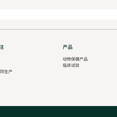
注
Opens
产品
Opens
in
in
pens
动物保健产品
new
new
临床试验
tab
tab
同生产
ew
ab