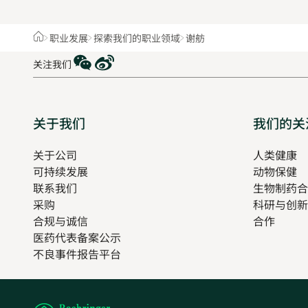
Home
职业发展
探索我们的职业领域
谢舫
WeChat
Weibo
关注我们
Sitemap
关于我们
我们的关
关于公司
人类健康
O
可持续发展
动物保健
in
联系我们
生物制药合
n
采购
科研与创新
t
合规与诚信
合作
医药代表备案公示
Opens
不良事件报告平台
in
new
tab