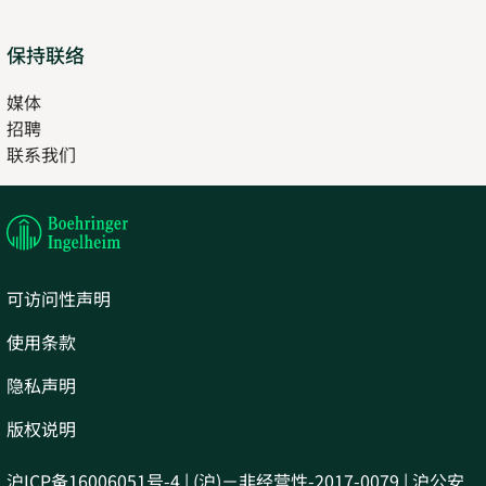
保持联络
媒体
招聘
Opens
联系我们
in
Opens
new
in
tab
new
tab
可访问性声明
使用条款
隐私声明
版权说明
沪ICP备16006051号-4 | (沪)－非经营性-2017-0079 | 沪公安