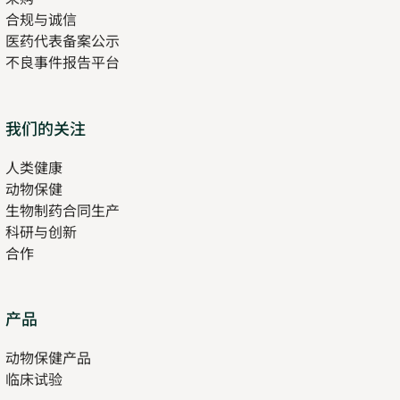
合规与诚信
医药代表备案公示
Opens
不良事件报告平台
in
new
tab
Opens
我们的关注
in
人类健康
Opens
new
动物保健
in
tab
生物制药合同生产
new
科研与创新
tab
合作
Opens
产品
in
动物保健产品
new
临床试验
tab