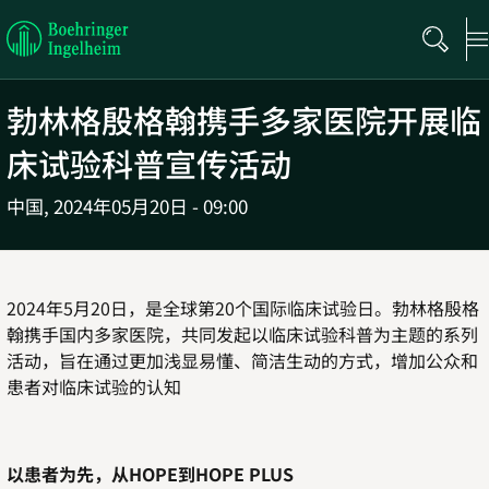
Boehringer
Ingelheim
勃林格殷格翰携手多家医院开展临
床试验科普宣传活动
中国,
2024年05月20日 - 09:00
2024
年
5
月
20
日，是全球第
20
个国际临床试验日。
勃林格殷格
翰
携手国内多家医院，共同发起以临床试验科普为主题的系列
活动，旨在通过更加浅显易懂、简洁生动的方式，增加公众和
患者对临床试验的认知
以患者为先，从
HOPE
到
HOPE PLUS