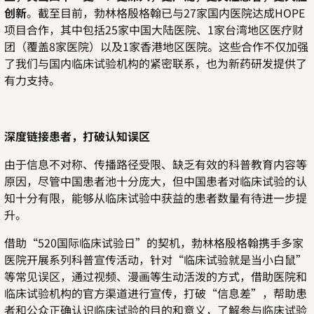
创新
。截至目前，勃林格殷格翰已与
27
家国内医院达成
HOPE
项目合作，其中包括
25
家中国大陆医院、
1
家台湾地区医疗财
团（覆盖
8
家医院）以及
1
家香港地区医院。这些合作不仅加强
了我们与国内临床试验机构的紧密联系，也为新药研发提供了
有力支持。
深度链接患者，打破认知误区
由于信息不对称、传播路径受限、缺乏有效的科普教育内容等
原因，尽管中国患者池十分庞大，但中国患者对临床试验的认
知十分有限，能够从临床试验中获益的患者数量有待进一步提
升。
借助“
520
国际临床试验日”的契机，勃林格殷格翰携手多家
医院开展系列科普宣传活动，针对“临床试验就是当小白鼠”
等常见误区，通过视频、漫画等生动活泼的方式，借助医院和
临床试验机构的官方渠道进行宣传，打破“信息差”，帮助患
者和公众正确认识临床试验的目的和意义，了解参与临床试验