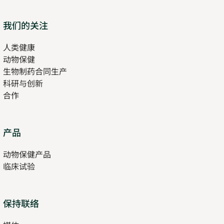
new
tab
Opens
我们的关注
in
人类健康
Opens
new
动物保健
in
tab
生物制药合同生产
new
科研与创新
tab
合作
Opens
产品
in
动物保健产品
new
临床试验
tab
保持联络