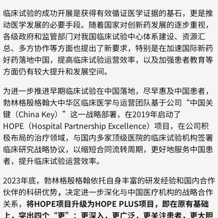
临床试验的成功开展是获得有效循证医学证据的基石，更是推
动医学发展的必要手段。随着国家对创新药发展的逐步重视，
各级政府和监管部门对我国临床试验中心体系建设、资源汇
总、多方协作等方面也提出了新要求，特别是在加速国际新药
好药落地中国，提高临床试验运营效率，以及加强患者教育等
方面仍有较大提升和发展空间。
为进一步推进早期临床试验在中国落地，尽早惠及中国患者，
勃林格殷格翰大中华区临床医学与运营团队基于公司“中国关
键（
China Key
）”这一战略部署，在
2019
年启动了
HOPE
（
Hospital Partnership Excellence
）项目，在公司积
极布局的治疗领域，与国内多家顶级医院的临床试验机构签署
临床研究战略协议，以缩短合同流转周期，更好地服务中国患
者，提升临床试验运营效率。
2023
年底，勃林格殷格翰依托自身丰富的研发经验和国内合作
伙伴的科研优势
，
决定进一步深化与中国医疗机构的战略合作
关系，
将
HOPE
项目升级为
HOPE PLUS
项目，即在原有基础
上，突出四个“更”：更深入，更广泛，更关注患者，更大胆