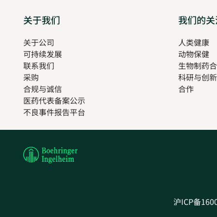
Sitemap
关于我们
我们的关
关于公司
人类健康
O
可持续发展
动物保健
in
联系我们
生物制药合
n
采购
科研与创新
t
合规与诚信
合作
医药代表备案公示
Opens
不良事件报告平台
in
new
tab
沪ICP备160