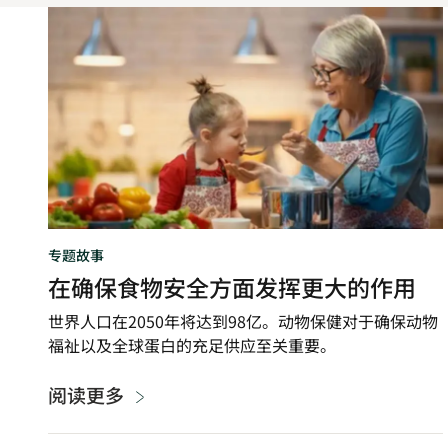
在
确
保
食
物
安
全
方
面
发
专题故事
挥
在确保食物安全方面发挥更大的作用
更
大
世界人口在2050年将达到98亿。动物保健对于确保动物
的
福祉以及全球蛋白的充足供应至关重要。
作
用
阅读更多