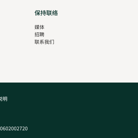
保持联络
媒体
招聘
Opens
联系我们
in
Opens
new
in
tab
new
tab
说明
602002720