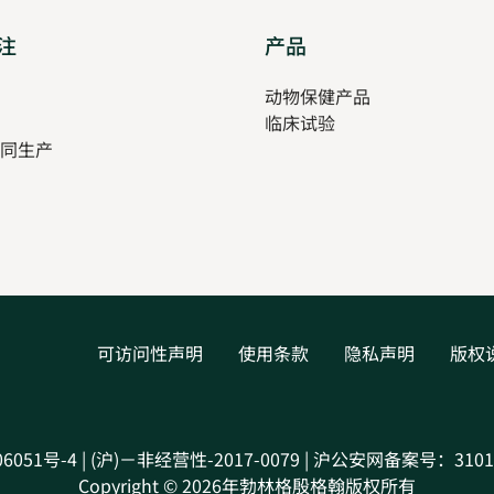
注
Opens
产品
Opens
in
in
pens
动物保健产品
new
new
临床试验
tab
tab
同生产
ew
ab
可访问性声明
使用条款
隐私声明
版权
06051号-4 | (沪)－非经营性-2017-0079 | 沪公安网备案号：31010
Copyright © 2026年勃林格殷格翰版权所有