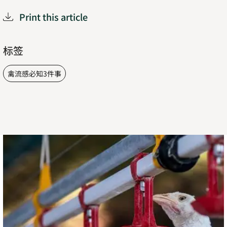
Print this article
标签
禽流感必知3件事
马
立
克
氏
病？
不
会
出