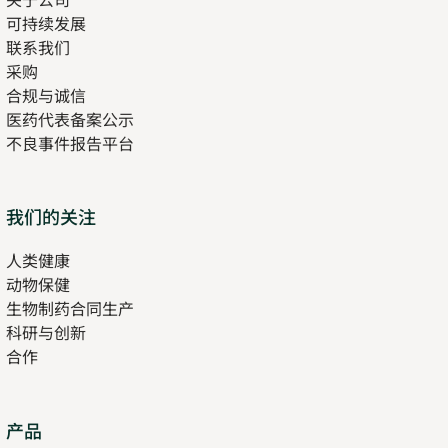
可持续发展
联系我们
采购
合规与诚信
医药代表备案公示
Opens
不良事件报告平台
in
new
tab
Opens
我们的关注
in
人类健康
Opens
new
动物保健
in
tab
生物制药合同生产
new
科研与创新
tab
合作
Opens
产品