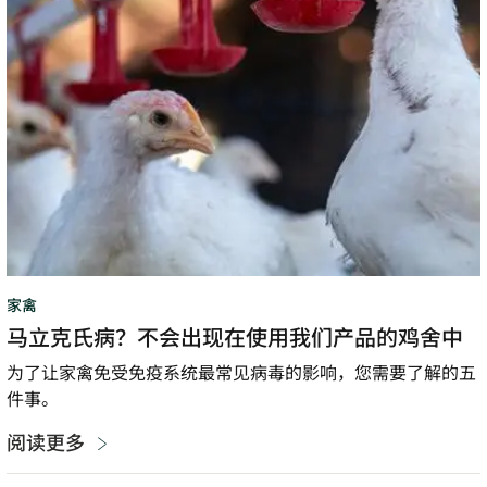
现
在
使
用
我
们
产
品
的
鸡
舍
家禽
中
马立克氏病？不会出现在使用我们产品的鸡舍中
为了让家禽免受免疫系统最常见病毒的影响，您需要了解的五
件事。
阅读更多