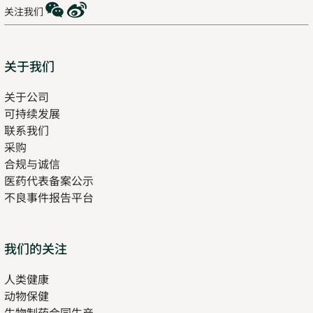
WeChat
Weibo
关注我们
Sitemap
关于我们
关于公司
可持续发展
联系我们
采购
合规与诚信
医药代表备案公示
Opens
不良事件报告平台
in
new
tab
Opens
我们的关注
in
人类健康
Opens
new
动物保健
in
tab
生物制药合同生产
new