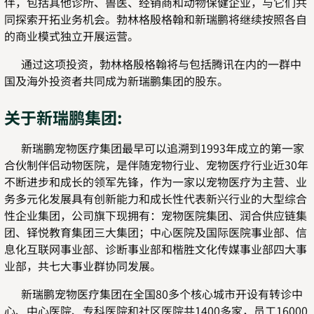
伴，包括其他诊所、兽医、经销商和动物保健企业，与它们共
同探索开拓业务机会。勃林格殷格翰和新瑞鹏将继续按照各自
的商业模式独立开展运营。
通过这项投资，勃林格殷格翰将与包括腾讯在内的一群中
国及海外投资者共同成为新瑞鹏集团的股东。
关于新瑞鹏集团:
新瑞鹏宠物医疗集团最早可以追溯到1993年成立的第一家
合伙制伴侣动物医院，是伴随宠物行业、宠物医疗行业近30年
不断进步和成长的领军先锋，作为一家以宠物医疗为主营、业
务多元化发展具有创新能力和成长性代表新兴行业的大型综合
性企业集团，公司旗下现拥有：宠物医院集团、润合供应链集
团、铎悦教育集团三大集团；中心医院及国际医院事业部、信
息化互联网事业部、诊断事业部和楷胜文化传媒事业部四大事
业部，共七大事业群协同发展。
新瑞鹏宠物医疗集团在全国80多个核心城市开设有转诊中
心、中心医院、专科医院和社区医院共1400多家，员工16000