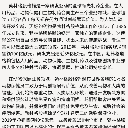
勃林格殷格翰是一家研发驱动的全球领先制药企业。在人
用药品、动物保健和生物制药合同生产三个业务领域，全球超
过5.1万名员工每天都在努力通过创新展现价值。为人类与动
物开发全新、更好的药物是勃林格殷格翰工作的核心。自1885
年成立以来，勃林格殷格翰始终是一家独立的家族企业，这使
得公司能自由地追寻长期目标，找出未来的健康挑战，专注于
其可以做出最大贡献的领域。2019年，勃林格殷格翰实现净销
售额190亿欧元，研发支出达近35亿欧元。在中国，勃林格殷
格翰包括人用药品、动物保健、生物制药以及健康创新事业部
四大业务板块并驾齐驱，协调发展，推动公司持续增长。
在动物保健业务领域，勃林格殷格翰遍布世界各地的1万名
动物保健员工致力于用创新展现价值，从而改善动物和人类的
福祉。我们始终尊重动物、人类以及环境，通过开发解决方案
和提供服务让动物免受疾病和病痛困扰。我们帮助客户关爱其
动物的健康，并保护我们的共同体免受危及生命、威胁社会的
疾病侵害。勃林格殷格翰是全球排名第二的动物保健企业，
2019年净销售额40亿欧元，业务覆盖150余个市场。勃林格殷
格翰在中国市场多样化的动保产品组合覆盖畜禽和伴侣动物用