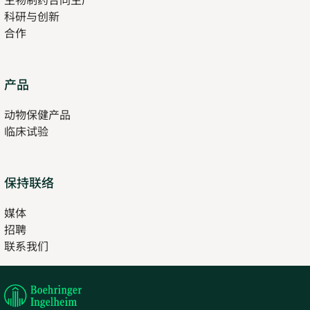
科研与创新
tab
合作
Opens
产品
in
动物保健产品
new
临床试验
tab
保持联络
媒体
招聘
Opens
联系我们
in
Opens
new
in
tab
new
tab