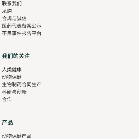
联系我们
采购
合规与诚信
医药代表备案公示
Opens
不良事件报告平台
in
new
tab
Opens
我们的关注
in
人类健康
Opens
new
动物保健
in
tab
生物制药合同生产
new
科研与创新
tab
合作
Opens
产品
in
动物保健产品
new