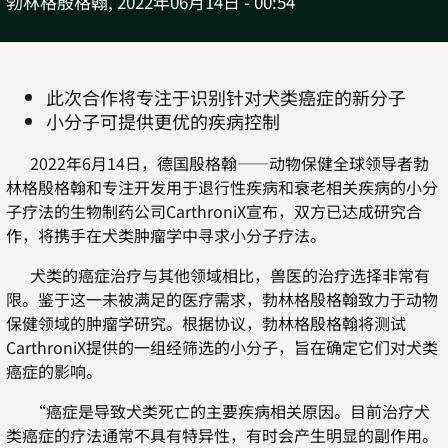
勃林格殷格翰,
2022年06月14日 - 00:54
此次合作将专注于识别针对犬类癌症的新分子
小分子可提供更优的疾病控制
2022年6月14日，德国殷格翰——动物保健全球领导者勃
林格殷格翰和专注开发用于退行性疾病和衰老相关疾病的小分
子疗法的生物制药公司CarthroniX宣布，双方已达成研究合
作，将携手在犬类肿瘤学中寻求小分子疗法。
犬类的癌症治疗与其他领域相比，兽医的治疗选择非常有
限。鉴于这一未被满足的医疗需求，勃林格殷格翰致力于动物
保健领域的肿瘤学研究。根据协议，勃林格殷格翰将测试
CarthroniX提供的一组经筛选的小分子，旨在确定它们对犬类
癌症的影响。
“癌症是导致犬类死亡的主要疾病相关原因。目前治疗犬
类癌症的疗法通常不具有特异性，有时会产生明显的副作用。