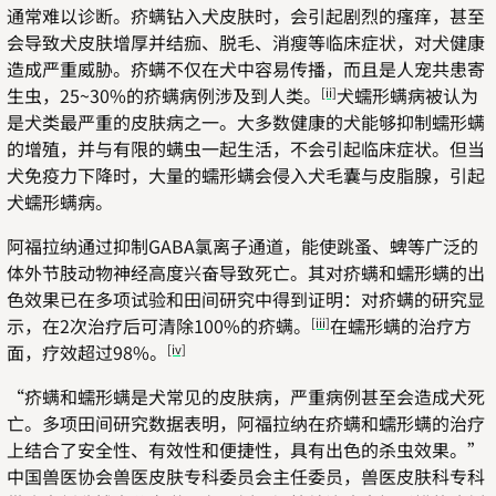
通常难以诊断。疥螨钻入犬皮肤时，会引起剧烈的瘙痒，甚至
会导致犬皮肤增厚并结痂、脱毛、消瘦等临床症状，对犬健康
造成严重威胁。疥螨不仅在犬中容易传播，而且是人宠共患寄
生虫，25~30%的疥螨病例涉及到人类。
犬蠕形螨病被认为
[ii]
是犬类最严重的皮肤病之一。大多数健康的犬能够抑制蠕形螨
的增殖，并与有限的螨虫一起生活，不会引起临床症状。但当
犬免疫力下降时，大量的蠕形螨会侵入犬毛囊与皮脂腺，引起
犬蠕形螨病。
阿福拉纳通过抑制GABA氯离子通道，能使跳蚤、蜱等广泛的
体外节肢动物神经高度兴奋导致死亡。其对疥螨和蠕形螨的出
色效果已在多项试验和田间研究中得到证明：对疥螨的研究显
示，在2次治疗后可清除100%的疥螨。
在蠕形螨的治疗方
[iii]
面，疗效超过98%。
[iv]
“疥螨和蠕形螨是犬常见的皮肤病，严重病例甚至会造成犬死
亡。多项田间研究数据表明，阿福拉纳在疥螨和蠕形螨的治疗
上结合了安全性、有效性和便捷性，具有出色的杀虫效果。”
中国兽医协会兽医皮肤专科委员会主任委员，兽医皮肤科专科