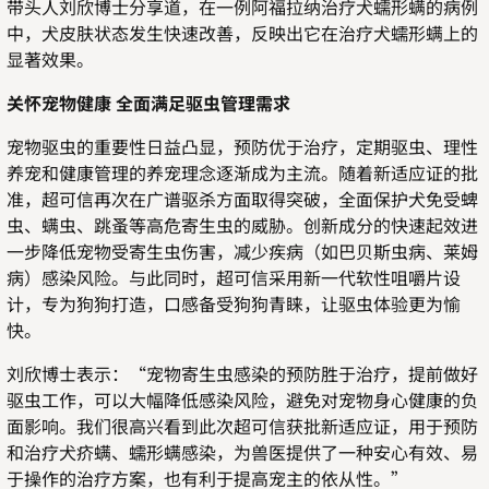
带头人刘欣博士分享道，在一例阿福拉纳治疗犬蠕形螨的病例
中，犬皮肤状态发生快速改善，反映出它在治疗犬蠕形螨上的
显著效果。
关怀宠物健康 全面满足驱虫管理需求
宠物驱虫的重要性日益凸显，预防优于治疗，定期驱虫、理性
养宠和健康管理的养宠理念逐渐成为主流。随着新适应证的批
准，超可信再次在广谱驱杀方面取得突破，全面保护犬免受蜱
虫、螨虫、跳蚤等高危寄生虫的威胁。创新成分的快速起效进
一步降低宠物受寄生虫伤害，减少疾病（如巴贝斯虫病、莱姆
病）感染风险。与此同时，超可信采用新一代软性咀嚼片设
计，专为狗狗打造，口感备受狗狗青睐，让驱虫体验更为愉
快。
刘欣博士表示：“宠物寄生虫感染的预防胜于治疗，提前做好
驱虫工作，可以大幅降低感染风险，避免对宠物身心健康的负
面影响。我们很高兴看到此次超可信获批新适应证，用于预防
和治疗犬疥螨、蠕形螨感染，为兽医提供了一种安心有效、易
于操作的治疗方案，也有利于提高宠主的依从性。”