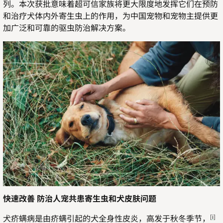
列。本次获批意味着超可信家族将更大限度地发挥它们在预防
和治疗犬体内外寄生虫上的作用，为中国宠物和宠物主提供更
加广泛和可靠的驱虫防治解决方案。
快速改善 防治人宠共患寄生虫和犬皮肤问题
犬疥螨病是由疥螨引起的犬全身性皮炎，高发于秋冬季节，
[i]