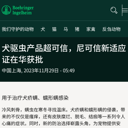
Boehringer
Ingelheim
我们守护的动物
犬
猫
马
猪
家禽
反刍动物
犬驱虫产品超可信，尼可信新适应
证在华获批
中国上海,
2023年11月29日 - 05:49
用于治疗犬疥螨、蠕形螨感染
冷风刺骨，螨虫在寒冬寻找温床。犬疥螨和蠕形螨的侵袭，带
来的不仅仅是瘙痒，还有皮肤糜烂、脱毛、结痂等一系列令人
心痛的症状。同时，新的防治选择崭露头角，为宠物提供安