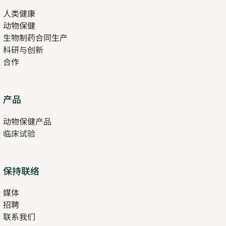
in
人类健康
Opens
new
动物保健
in
tab
生物制药合同生产
new
科研与创新
tab
合作
Opens
产品
in
动物保健产品
new
临床试验
tab
保持联络
媒体
招聘
Opens
联系我们
in
Opens