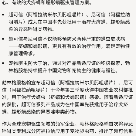
心、有效的犬疥螨和蠕形螨驱虫管理方案。
超可信（阿福拉纳米尔贝肟咀嚼片）、尼可信（阿福拉纳
咀嚼片）成为在中国率先获批用于治疗犬疥螨、蠕形螨感
染的异恶唑啉类药物。
超可信与尼可信不仅能够预防犬两种严重的螨虫皮肤病
——疥螨和蠕形螨，更具有有效的治疗作用，满足宠物健
康管理需求。
宠物驱虫防大于治，通过对产品新适应证的积极探索，勃
林格殷格持续提升中国宠物和宠物主的健康与福祉。
勃林格殷格翰宣布超可信（阿福拉纳米尔贝肟咀嚼片）、尼可
信（阿福拉纳咀嚼片）于今年第三季度获得中国农业农村部批
准，用于治疗犬螨虫（疥螨和犬蠕形螨）感染。随着新适应证
的获批，超可信系列产品成为在中国率先获批用于治疗犬疥
螨、蠕形螨感染的异恶唑啉类药物。
作为全球宠物驱虫领域的领军企业，勃林格殷格翰首次将异恶
唑啉类专利成分阿福拉纳应用于宠物驱虫药，推出了超可信系