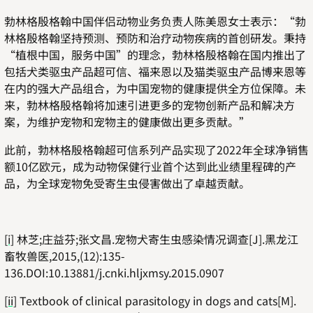
勃林格殷格翰中国伴侣动物业务负责人陈美恩女士表示：“勃
林格殷格翰坚持预测、预防和治疗动物疾病的首创研发。秉持
“植根中国，服务中国”的理念，勃林格殷格翰在国内推出了
包括犬类驱虫产品超可信、福来恩以及猫类驱虫产品博来恩等
在内的强大产品组合，为中国宠物的健康提供全方位保障。未
来，勃林格殷格翰将加速引进更多的宠物创新产品和解决方
案，为维护宠物和宠物主的健康做出更多贡献。”
此前，勃林格殷格翰超可信系列产品实现了2022年全球净销售
额10亿欧元，成为动物保健行业首个达到此业绩里程碑的产
品，为全球宠物免受寄生虫侵害做出了卓越贡献。
[i]
林芝
;
庄益芬
;
张文昌
.
宠物犬寄生虫感染情况调查
[J].
黑龙江
畜牧兽医
,2015,(12):135-
136.DOI:10.13881/j.cnki.hljxmsy.2015.0907
[ii]
Textbook of clinical parasitology in dogs and cats[M].