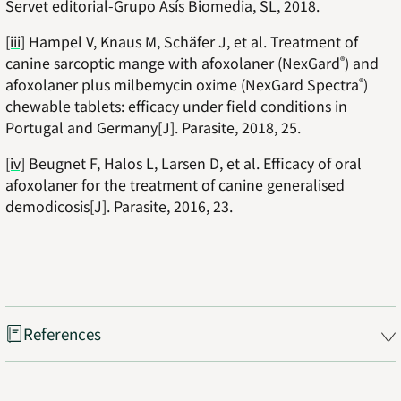
Servet editorial-Grupo Asís Biomedia, SL, 2018.
[iii]
Hampel V, Knaus M, Schäfer J, et al.
Treatment of
canine sarcoptic mange with afoxolaner (NexGard
) and
®
afoxolaner plus milbemycin oxime (NexGard Spectra
)
®
chewable tablets: efficacy under field conditions in
Portugal and Germany[J]. Parasite, 2018, 25.
[iv]
Beugnet F, Halos L, Larsen D, et al. Efficacy of oral
afoxolaner for the treatment of canine generalised
demodicosis[J]. Parasite, 2016, 23.
References