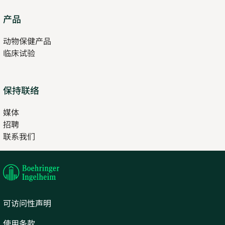
Opens
产品
in
动物保健产品
new
临床试验
tab
保持联络
媒体
招聘
Opens
联系我们
in
Opens
new
in
tab
new
tab
可访问性声明
使用条款