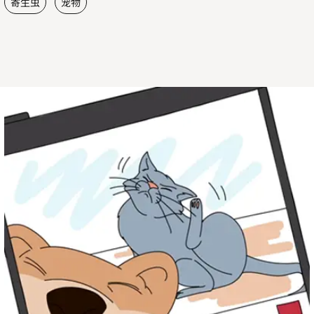
寄生虫
宠物
保
护
宠
物
免
遭
寄
生
虫
的
侵
害！