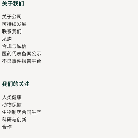
Sitemap
关于我们
关于公司
可持续发展
联系我们
采购
合规与诚信
医药代表备案公示
Opens
不良事件报告平台
in
new
tab
Opens
我们的关注
in
人类健康
Opens
new
动物保健
in
tab
生物制药合同生产
new
科研与创新
tab
合作