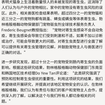
表明犬猫身上生活着数量惊人的未被发现的寄生虫，这消除了
人们认为与户外的宠物相比，家中的宠物没有寄生虫风险的误
区。此外，相关兽医检查结果表明，超过四分之一的宠物猫和
近三分之一的宠物狗都有跳蚤、蜱虫或螨虫等体表寄生虫。勃
林格殷格翰动物保健部门宠物驱虫剂全球技术服务负责人
Frederic Beugnet教授指出：“宠物对寄生虫感染不会自动免
疫，寄生虫感染会导致它们受到刺激和不适，如果不加以诊断
或治疗，可能会导致更大的问题。对寄生虫类型进行全面了解
可以提供有关寄生虫管理的见解，并鼓励宠物主人与兽医进行
正确的对话。”
进一步研究发现，超过十分之一的宠物受到肠内寄生虫的负面
影响。根据这些研究结果，勃林格殷格翰动物保健部门东南亚
和韩国地区技术经理Do Yew Tan评论道：“此类研究强调了
预防和控制寄生虫侵扰的重要性。利用这项研究的结果，我们
希望继续开展研究，并提高对该地区宠物安全的认识。在勃林
格殷格翰，我们认为有责任与我们的客户和宠物主人合作，提
供深入的了解，以解决这个与我们所有人都切身相关的问
题。”