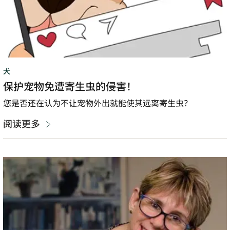
犬
保护宠物免遭寄生虫的侵害！
您是否还在认为不让宠物外出就能使其远离寄生虫？
阅读更多
“每
一
家
宠
物
医