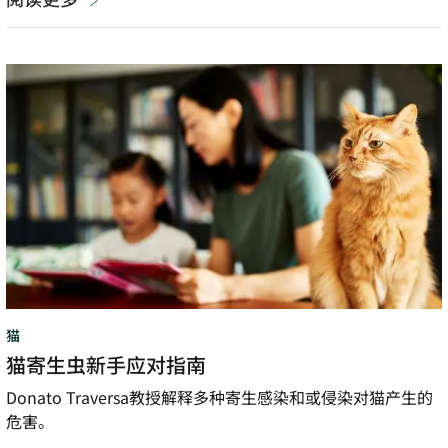
猫
寄
生
虫
新
手
应
对
指
南
猫
猫寄生虫新手应对指南
Donato Traversa教授解释多种寄生感染和或侵染对猫产生的
危害。