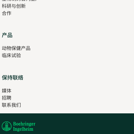
科研与创新
tab
合作
Opens
产品
in
动物保健产品
new
临床试验
tab
保持联络
媒体
招聘
Opens
联系我们
in
Opens
new
in
tab
new
tab