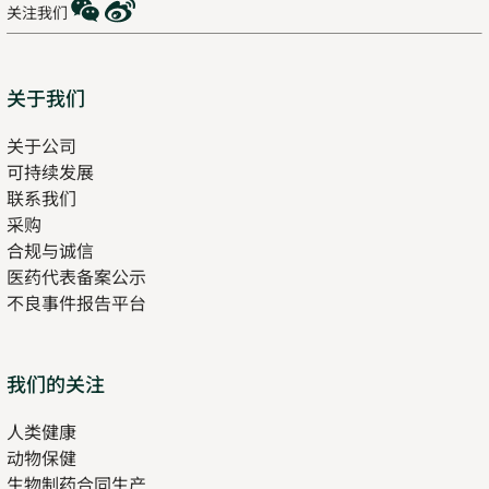
WeChat
Weibo
关注我们
Sitemap
关于我们
关于公司
可持续发展
联系我们
采购
合规与诚信
医药代表备案公示
Opens
不良事件报告平台
in
new
tab
Opens
我们的关注
in
人类健康
Opens
new
动物保健
in
tab
生物制药合同生产
new