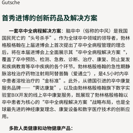
Gutsche
首秀进博的创新药品及解决方案
一套卒中全病程解决方案
：脑卒中（俗称的中风）是我国
国民死亡的“头号杀手”。作为全球卒中领域的领导者，勃林
格殷格翰在上届进博会上首次提出了卒中全病程管理的理念
后，将在本届进博会上全面展示其“卒中全病程解决方案“，
覆盖了卒中预防、检测、急救、诊断、治疗、康复、防止复发
和疾病教育等卒中疾病的各个环节。勃林格殷格翰的急性期静
脉溶栓治疗药物注射用阿替普酶（爱通立
），是4.5小时内卒
®
中患者溶栓治疗的“金标准”。此外，从德国引进的卒中康复
服务品牌——“霁达康复”，以及由勃林格殷格翰旗下数字实
验室BIX开发的线上卒中康复服务，既展现了勃林格殷格翰以
卒中患者为核心的“卒中全病程解决方案“战略布局，也是全
球最先进的神经康复理念、康复设备和数字医疗技术的创新应
用。
多款人类健康和动物健康产品：