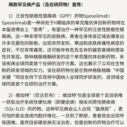
两款罕见病产品（及在研药物）首秀：
1）泛发性脓疱性银屑病（GPP）药物Spesolimab：
Spesolimab是一种尚处于II期临床的单克隆抗体创新药物将在
本届进博会上“首秀”，有望治疗一种罕见的泛发性脓疱性银
屑病。这一种非常罕见的皮肤病，患者在身体各区域会爆发出
许多无菌性的脓疱，出现突然发热、寒战和皮肤疼痛性病变的
症状，不仅非常痛苦，还可能伴有危及生命的器官衰竭和感染
性并发症。勃林格殷格翰研发的这个单克隆抗体创新药物，系
该疾病全球同类首个在研的治疗方案。这也展示了公司在生物
制药研发领域的实力。该在研药物也是在勃林格殷格翰“中国
关键“项目支持下实现将中国纳入全球同步研发的、该领域全
球同类首个在研的治疗方案。
2）维加特
（尼达尼布）：维加特
也是全球首个且目前唯
®
®
一获批治疗系统性硬化病（即硬皮病）相关间质性肺疾病
（SSc-ILD）的药物。这种罕见病会让人出现“面具脸”，更
可怕的是会造成内脏纤维化，一旦到了肺部，患者就会出现呼
吸困难。虽然目前硬皮病无法治愈，但是创新的药物治疗可以