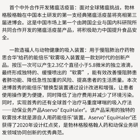
首个中外合作开发猪瘟活疫苗：面对全球猪瘟挑战，勃林
格殷格翰在中国本土研发的第一支经典猪瘟活疫苗将亮相第三
届进博会。这是中国市场上第一个由跨国企业与国内科研院所
共同合作开发的猪瘟活疫苗产品，将积极助力中国提升食品安
全。
一款造福人与动物健康的吸入装置：用于慢阻肺治疗药物
思合华
给药的能倍乐
软雾吸入装置是一款划时代的创新产
®
®
品。按压一次可以产生2.3亿个直径小于5.8微米的独立液滴，
最终形成独特的、缓慢喷出的“软雾”，能有效改善慢阻肺患
者肺功能、降低急性加重的风险、提高患者的生活质量。本次
进博首秀的能倍乐
替换型装置通过设计改进和增强，让患者
®
使用操作更为便捷，同时降低了治疗费用并减少了环境污染。
同时，实现首秀的还有全球首个治疗马重度哮喘的吸入疗法
——动保业务产品Aservo
EquiHaler
。该产品采用的独特的
®
®
软雾技术就是源自人用药能倍乐
装置。Aservo
EquiHaler
还
®
®
®
获得了2020年设计红点奖，是勃林格殷格翰人药和动保业务研
发领域协同创新的优秀典范。