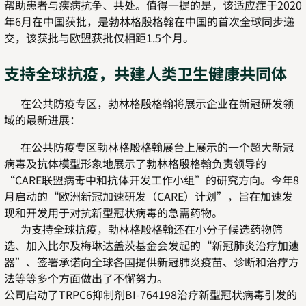
帮助患者与疾病抗争、共处。值得一提的是，该适应症于2020
年6月在中国获批，是勃林格殷格翰在中国的首次全球同步递
交，该获批与欧盟获批仅相距1.5个月。
支持全球抗疫，共建人类卫生健康共同体
在公共防疫专区，勃林格殷格翰将展示企业在新冠研发领
域的最新进展：
在公共防疫专区勃林格殷格翰展台上展示的一个超大新冠
病毒及抗体模型形象地展示了勃林格殷格翰负责领导的
“CARE联盟病毒中和抗体开发工作小组”的研究方向。今年8
月启动的“欧洲新冠加速研发（CARE）计划”，旨在加速发
现和开发用于对抗新型冠状病毒的急需药物。
为支持全球抗疫，勃林格殷格翰还在小分子候选药物筛
选、加入比尔及梅琳达盖茨基金会发起的“新冠肺炎治疗加速
器”、签署承诺向全球各国提供新冠肺炎疫苗、诊断和治疗方
法等等多个方面做出了不懈努力。
公司启动了TRPC6抑制剂BI-764198治疗新型冠状病毒引发的