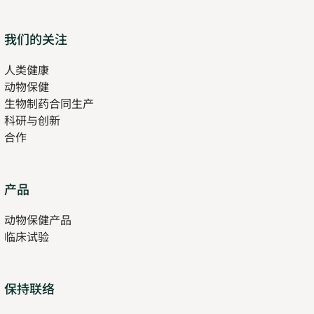
new
tab
Opens
我们的关注
in
人类健康
Opens
new
动物保健
in
tab
生物制药合同生产
new
科研与创新
tab
合作
Opens
产品
in
动物保健产品
new
临床试验
tab
保持联络