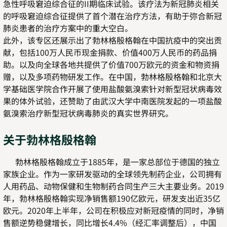
急性呼吸窘迫综合征的II期临床试验。该疗法为新冠肺炎相关
的呼吸窘迫综合征提供了首个潜在治疗方法，有助于弥合新冠
肺炎患者的治疗方案中的重大空白。
此外，该专区还展示出了勃林格殷格翰在中国抗疫中的突出贡
献，包括100万人民币现金捐款、价值400万人民币的药品捐
助。以及向全球各地共提供了价值700万欧元的资金和物资捐
赠，以及多项药物研发工作。在中国，勃林格殷格翰和北京大
学基础医学院合作开展了使用盐酸氨溴索针对新型冠状病毒效
果的体外试验，还赞助了由武汉大学中南医院发起的一项盐酸
氨溴索治疗新型冠状病毒肺炎的真实世界研究。
关于勃林格殷格翰
勃林格殷格翰成立于1885年，是一家总部位于德国的独立
家族企业。作为一家研发驱动的全球领先制药企业，公司拥有
人用药品、动物保健和生物制药合同生产三大主要业务。2019
年，勃林格殷格翰实现净销售额190亿欧元，研发支出近35亿
欧元。2020年上半年，公司在积极应对新冠疫情的同时，净销
售额逆势稳健增长，同比增长4.4%（经汇率调整后），中国