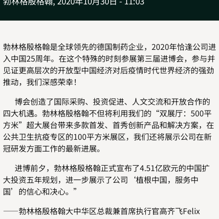
勃林格殷格翰,
2020年10月30日 - 11:03
勃林格殷格翰是全球领先的德国制药企业，2020年恰逢公司进
入中国25周年。在这个特殊的时刻参展第三届进博会，参与并
见证更高层次的开放型中国经济对后疫情时代世界经济的强劲
推动，我们深感荣幸！
博会创造了国际采购、投资促进、人文交流和开放合作的
四大机遇。勃林格殷格翰不但将利用我们的“双展厅：500平
方米”超大展台带来多款首发、首秀创新产品和解决方案，在
公共卫生抗疫专区的100平方米展区，我们还将展示公司在新
冠研发方面工作的最新进展。
进博前夕，勃林格殷格翰正式宣布了4.51亿欧元的中国扩
大投资五年规划，进一步展示了公司‘植根中国，服务中
国’的信心和决心。”
——勃林格殷格翰大中华区总裁兼首席执行官高齐飞Felix