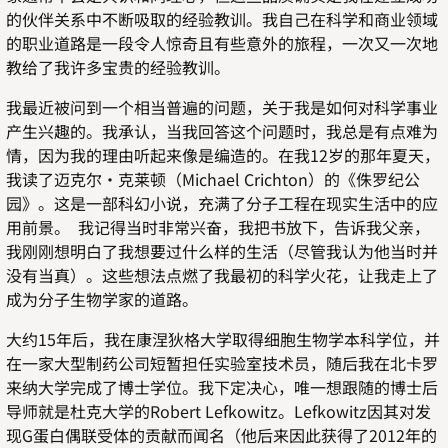
的伙伴关系中不断吸取的经验教训。我自己在科学和商业领域
的职业道路是一段令人惊奇且有些意外的旅程，一次又一次地
教给了我许多宝贵的经验教训。
我最近被问到一个相当普遍的问题，关于我是如何对科学事业
产生兴趣的。我承认，当我回答这个问题时，我总是有点难为
情，因为我的理由听起来像是编造的。在我12岁的那年夏天，
我读了迈克尔·克莱顿（Michael Crichton）的《侏罗纪公
园》。这是一部科幻小说，充满了分子工程在现实生活中的应
用前景。 我记得当时非常兴奋，我把书放下，告诉我父亲，
我刚刚想明白了我想要过什么样的生活（尽管我认为他当时并
没有当真）。这些想法点燃了我最初的科学火花，让我走上了
成为分子生物学家的道路。
大约15年后，我在康涅狄格大学取得细胞生物学本科学位，并
在一家大型制药公司短暂担任实验室技术员，随后我在北卡罗
来纳大学完成了博士学位。我下定决心，唯一想跟随的博士后
导师就是杜克大学的Robert Lefkowitz。Lefkowitz因其对发
现G蛋白偶联受体的贡献而闻名（他后来因此获得了2012年的