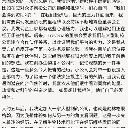
常回想起的一段难忘经历。我清楚地记得那种不确定的感觉，
比如在应对众多风投公司的拒绝和批评时，扪心自问：“我们
会得到资助吗？” 在我们起步后，巨大的压力扑面而来，我
们需要实现发展阶段的里程碑以及持续不断地筹备董事会会
议。我发现企业家都有这些心理压力，我也可以理解他们正在
经历哪些情形。后来，Trevena的董事会要求我们与大型制药
公司建立合作伙伴关系，以此证明我们平台的实力，这是我从
卖方的角度开始了第一次业务发展体验。当我在目前的职位接
触潜在合作伙伴时，这些经历能够在很大程度上帮助我了解他
们的想法。我在创办生物技术公司时，记忆深刻的另一件事
是，这是一段多么令人振奋的经历。小公司会对单一假设投入
全部精力，为了验证一个想法疯狂投注所有的热情。当我现在
遇到潜在的合作伙伴时，我喜欢从他们眼中看到同样的能量、
热情和对科学的兴奋之情。 如果想让我相信，他们自己必须
相信。
大约五年后，我决定加入一家大型制药公司，也就是勃林格殷
格翰，因为我想体验如何从另一方的角度看问题。这是一次令
人着迷的经历，在了解生物技术可能正在经历哪些发展的同