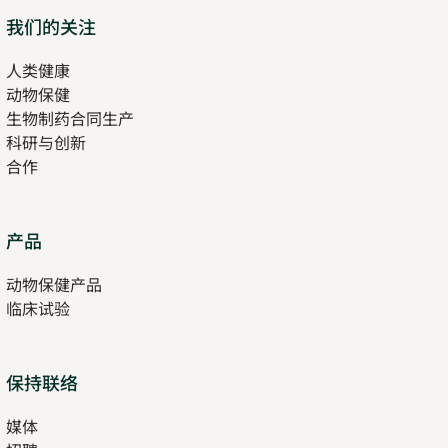
tab
Opens
我们的关注
in
人类健康
Opens
new
动物保健
in
tab
生物制药合同生产
new
科研与创新
tab
合作
Opens
产品
in
动物保健产品
new
临床试验
tab
保持联络
媒体