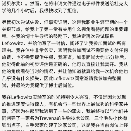
诺贝尔奖）。然而，在将申请文件通过电子邮件发送给杜克大
学的几个小时后，我很快收到了拒信。
尽管初次尝试失败，但事实证明，这是我职业生涯早期的一个
关键节点，给我上了第一堂有关用什么视角看待问题的重要课
程。在我的博士生导师的鼓励下，我决定再次尝试联系
Lefkowitz，并给他写了一封信，阐述了让我参加面试的所有
理由。我在信中非常务实，表明我参加面试不需要他支付任何
旅费，也不需要提供午餐，我写道，如果面试大约15分钟后，
他觉得此前的初步评估是正确的，他可以直接让我离开。我从
他的角度看待当时的情况，并让他知道就算给我一次机会他也
几乎没有什么损失，因此Lefkowitz同意邀请我参加完整面
试，并最终为我提供了博士后岗位。
我在Lefkowitz实验室的时光特别令人兴奋，不仅是因为发现
的推进速度快得惊人，有机会与一些世界上最优秀的科学家共
事，还因为在那里我遇到了一生的挚友，我最终得以与他们共
同创建了一家名为Trevena的生物技术公司。三个毛头小伙掏
钱出点子，白手起家创建了这家公司，这是我在当前岗位上经